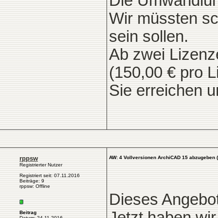
Die Umwandlung 
Wir müssten sc
sein sollen.
Ab zwei Lizenz
(150,00 € pro L
Sie erreichen 
rppsw
AW: 4 Vollversionen ArchiCAD 15 abzugeben 
Registrierter Nutzer
Registriert seit: 07.11.2016
Beiträge: 9
rppsw: Offline
Dieses Angebot 
Jetzt haben wir
Beitrag
Datum: 24.11.2016