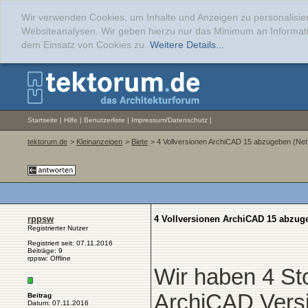
Wir verwenden Cookies, um Inhalte und Anzeigen zu personalisier
Websiteanalysen. Wir geben hierzu nur das Minimum an Informati
dem Einsatz von Cookies zu.
Weitere Details...
Startseite
|
Hilfe
|
Benutzerliste
|
Impressum/Datenschutz
|
tektorum.de
>
Kleinanzeigen
>
Biete
> 4 Vollversionen ArchiCAD 15 abzugeben (Ne
rppsw
4 Vollversionen ArchiCAD 15 abzug
Registrierter Nutzer
Registriert seit: 07.11.2016
Beiträge: 9
rppsw: Offline
Wir haben 4 St
ArchiCAD Vers
Beitrag
Datum: 07.11.2016