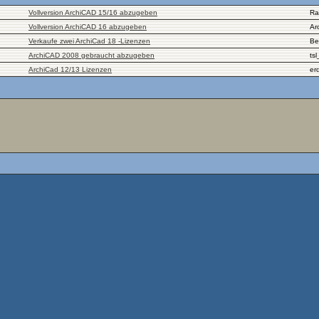
Vollversion ArchiCAD 15/16 abzugeben
Ra
Vollversion ArchiCAD 16 abzugeben
Ar
Verkaufe zwei ArchiCad 18 -Lizenzen
Be
ArchiCAD 2008 gebraucht abzugeben
ts
ArchiCad 12/13 Lizenzen
er