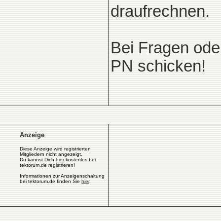
draufrechnen.
Bei Fragen oder
PN schicken!
Anzeige
Diese Anzeige wird registrierten
Mitgliedern nicht angezeigt.
Du kannst Dich
hier
kostenlos bei
tektorum.de registrieren!
Informationen zur Anzeigenschaltung
bei tektorum.de finden Sie
hier
.