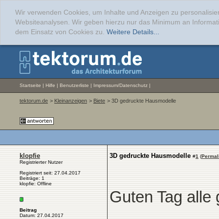
Wir verwenden Cookies, um Inhalte und Anzeigen zu personalisier
Websiteanalysen. Wir geben hierzu nur das Minimum an Informati
dem Einsatz von Cookies zu.
Weitere Details...
Startseite
|
Hilfe
|
Benutzerliste
|
Impressum/Datenschutz
|
tektorum.de
>
Kleinanzeigen
>
Biete
> 3D gedruckte Hausmodelle
klopfie
3D gedruckte Hausmodelle
#
1
(
Permal
Registrierter Nutzer
Registriert seit: 27.04.2017
Beiträge: 1
klopfie: Offline
Guten Tag alle
Beitrag
Datum: 27.04.2017