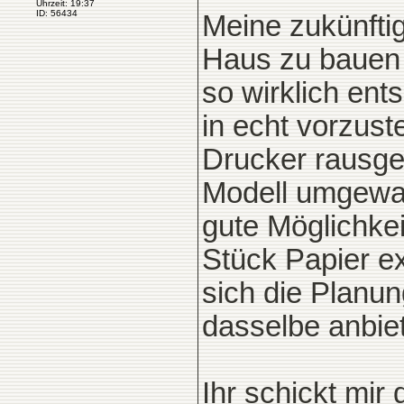
Uhrzeit: 19:37
ID: 56434
Meine zukünftig
Haus zu bauen u
so wirklich ent
in echt vorzust
Drucker rausge
Modell umgewan
gute Möglichkei
Stück Papier ex
sich die Planu
dasselbe anbie
Ihr schickt mir