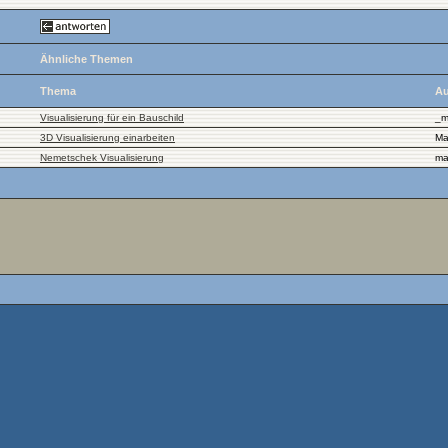
Ähnliche Themen
Thema
Au
Visualisierung für ein Bauschild
_m
3D Visualisierung einarbeiten
Ma
Nemetschek Visualisierung
ma