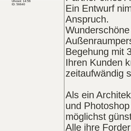
Uhrzeit: 14:56
ID: 56640
Ein Entwurf nim
Anspruch.
Wunderschöne 
Außenraumperspe
Begehung mit 3
Ihren Kunden k
zeitaufwändig s
Als ein Archite
und Photoshop 
möglichst günst
Alle ihre Forde