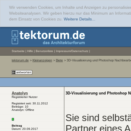
Wir verwenden Cookies, um Inhalte und Anzeigen zu personalisier
Websiteanalysen. Wir geben hierzu nur das Minimum an Informati
dem Einsatz von Cookies zu.
Weitere Details...
Startseite
|
Hilfe
|
Benutzerliste
|
Impressum/Datenschutz
|
tektorum.de
>
Kleinanzeigen
>
Biete
> 3D-Visualisierung und Photoshop Nachbearb
Anatolyn
3D-Visualisierung und Photoshop N
Registrierter Nutzer
Registriert seit: 30.11.2012
Beiträge: 10
Anatolyn: Offline
Sie sind selbst
Partner eines A
Beitrag
Datum: 20.09.2017