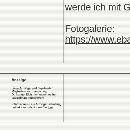
werde ich mit Ga
Fotogalerie:
https://www.eb
Anzeige
Diese Anzeige wird registrierten
Mitgliedern nicht angezeigt.
Du kannst Dich
hier
kostenlos bei
tektorum.de registrieren!
Informationen zur Anzeigenschaltung
bei tektorum.de finden Sie
hier
.