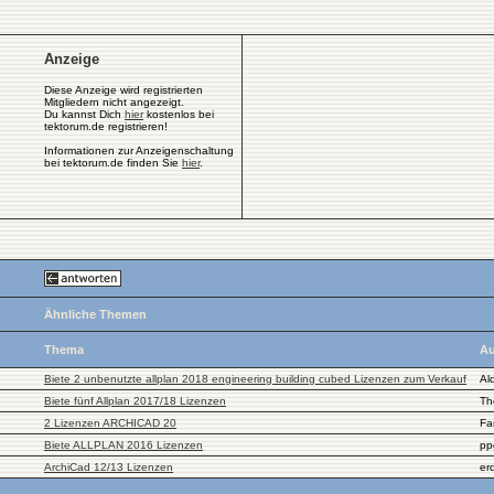
Anzeige
Diese Anzeige wird registrierten
Mitgliedern nicht angezeigt.
Du kannst Dich
hier
kostenlos bei
tektorum.de registrieren!
Informationen zur Anzeigenschaltung
bei tektorum.de finden Sie
hier
.
Ähnliche Themen
Thema
Au
Biete 2 unbenutzte allplan 2018 engineering building cubed Lizenzen zum Verkauf
Al
Biete fünf Allplan 2017/18 Lizenzen
Th
2 Lizenzen ARCHICAD 20
Fa
Biete ALLPLAN 2016 Lizenzen
pp
ArchiCad 12/13 Lizenzen
er