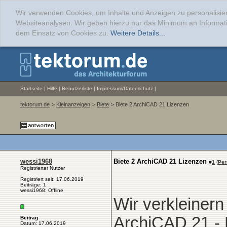
Wir verwenden Cookies, um Inhalte und Anzeigen zu personalisier
Websiteanalysen. Wir geben hierzu nur das Minimum an Informati
dem Einsatz von Cookies zu.
Weitere Details...
Startseite
|
Hilfe
|
Benutzerliste
|
Impressum/Datenschutz
|
tektorum.de
>
Kleinanzeigen
>
Biete
> Biete 2 ArchiCAD 21 Lizenzen
wessi1968
Biete 2 ArchiCAD 21 Lizenzen
#
1
(
Per
Registrierter Nutzer
Registriert seit: 17.06.2019
Beiträge: 1
wessi1968: Offline
Wir verkleiner
ArchiCAD 21 - 
Beitrag
Datum: 17.06.2019