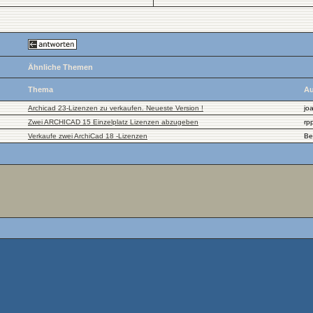
Ähnliche Themen
Thema
Au
Archicad 23-Lizenzen zu verkaufen. Neueste Version !
jo
Zwei ARCHICAD 15 Einzelplatz Lizenzen abzugeben
rp
Verkaufe zwei ArchiCad 18 -Lizenzen
Be