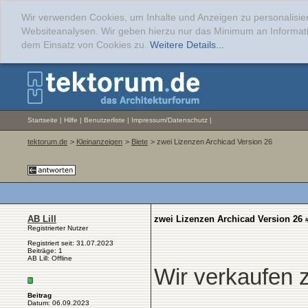
Wir verwenden Cookies, um Inhalte und Anzeigen zu personalisier
Websiteanalysen. Wir geben hierzu nur das Minimum an Informati
dem Einsatz von Cookies zu.
Weitere Details...
Startseite
|
Hilfe
|
Benutzerliste
|
Impressum/Datenschutz
|
tektorum.de
>
Kleinanzeigen
>
Biete
> zwei Lizenzen Archicad Version 26
AB Lill
zwei Lizenzen Archicad Version 26
Registrierter Nutzer
Registriert seit: 31.07.2023
Beiträge: 1
AB Lill: Offline
Wir verkaufen 
Beitrag
Datum: 06.09.2023