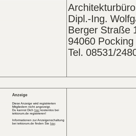
Architekturbüro
Dipl.-Ing. Wolfg
Berger Straße 
94060 Pocking
Tel. 08531/248
Anzeige
Diese Anzeige wird registrierten
Mitgliedern nicht angezeigt.
Du kannst Dich
hier
kostenlos bei
tektorum.de registrieren!
Informationen zur Anzeigenschaltung
bei tektorum.de finden Sie
hier
.