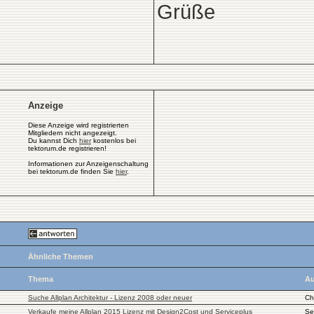
Grüße
Anzeige
Diese Anzeige wird registrierten
Mitgliedern nicht angezeigt.
Du kannst Dich
hier
kostenlos bei
tektorum.de registrieren!
Informationen zur Anzeigenschaltung
bei tektorum.de finden Sie
hier
.
Ähnliche Themen
Thema
Au
Suche Allplan Architektur - Lizenz 2008 oder neuer
Ch
Verkaufe meine Allplan 2015 Lizenz mit Design2Cost und Serviceplus
Se