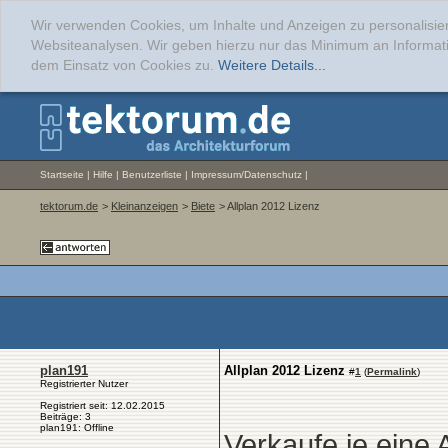
Wir verwenden Cookies, um Inhalte und Anzeigen zu personalisier
Websiteanalysen. Wir geben hierzu nur das Minimum an Informati
dem Einsatz von Cookies zu.
Weitere Details...
Startseite
|
Hilfe
|
Benutzerliste
|
Impressum/Datenschutz
|
tektorum.de
>
Kleinanzeigen
>
Biete
> Allplan 2012 Lizenz
plan191
Allplan 2012 Lizenz
#
1
(
Permalink
)
Registrierter Nutzer
Registriert seit: 12.02.2015
Beiträge: 3
plan191: Offline
Verkaufe je eine 