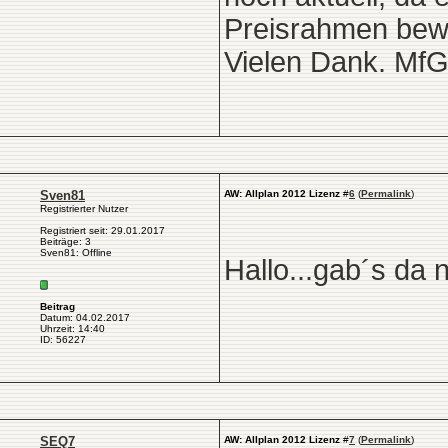
Preisrahmen bewe
Vielen Dank. Mf
Sven81
AW: Allplan 2012 Lizenz
#
6
(
Permalink
)
Registrierter Nutzer
Registriert seit: 29.01.2017
Beiträge: 3
Sven81: Offline
Hallo...gab´s da
Beitrag
Datum: 04.02.2017
Uhrzeit: 14:40
ID: 56227
SEQ7
AW: Allplan 2012 Lizenz
#
7
(
Permalink
)