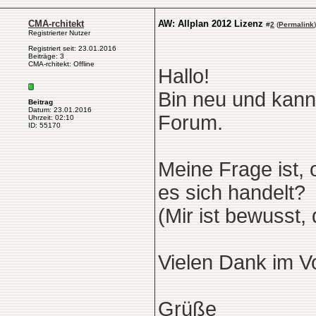
CMA-rchitekt
AW: Allplan 2012 Lizenz
#
2
(
Permalink
)
Registrierter Nutzer
Registriert seit: 23.01.2016
Beiträge: 3
CMA-rchitekt: Offline
Hallo!
Bin neu und kann
Beitrag
Datum: 23.01.2016
Forum.
Uhrzeit: 02:10
ID: 55170
Meine Frage ist,
es sich handelt?
(Mir ist bewusst,
Vielen Dank im V
Grüße