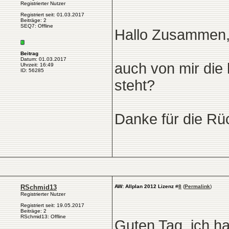
Registrierter Nutzer
Registriert seit: 01.03.2017
Beiträge: 2
SEQ7: Offline
Hallo Zusammen
Beitrag
Datum: 01.03.2017
auch von mir die
Uhrzeit: 16:49
ID: 56285
steht?
Danke für die R
RSchmid13
AW: Allplan 2012 Lizenz
#
8
(
Permalink
)
Registrierter Nutzer
Registriert seit: 19.05.2017
Beiträge: 2
RSchmid13: Offline
Guten Tag, ich h