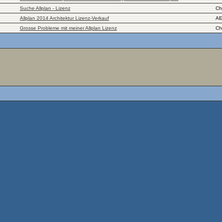
Suche Allplan - Lizenz
Ch
Allplan 2014 Architektur Lizenz-Verkauf
A
Grosse Probleme mit meiner Allplan Lizenz
Ch