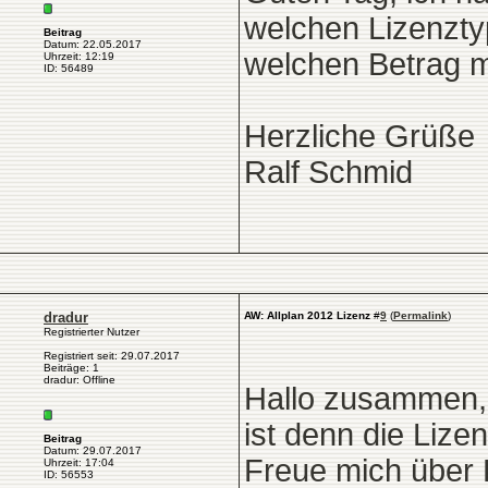
welchen Lizenztyp
Beitrag
Datum: 22.05.2017
welchen Betrag m
Uhrzeit: 12:19
ID: 56489
Herzliche Grüße
Ralf Schmid
dradur
AW: Allplan 2012 Lizenz
#
9
(
Permalink
)
Registrierter Nutzer
Registriert seit: 29.07.2017
Beiträge: 1
dradur: Offline
Hallo zusammen,
ist denn die Liz
Beitrag
Datum: 29.07.2017
Freue mich über D
Uhrzeit: 17:04
ID: 56553