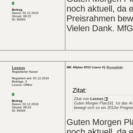
noch aktuell, da 
Beitrag
Datum: 02.12.2016
Preisrahmen bewe
Uhrzeit: 08:22
ID: 56093
Vielen Dank. Mf
Lexxus
AW: Allplan 2012 Lizenz
#
5
(
Permalink
)
Registrierter Nutzer
Registriert seit: 02.12.2016
Beiträge: 3
Lexxus: Offline
Zitat:
Zitat von
Lexxus
Beitrag
Guten Morgen Plan191. Ist das Ang
Datum: 02.12.2016
bewegt sich so ein 2012er Progr
Uhrzeit: 08:24
ID: 56094
Guten Morgen Pla
noch aktuell, da 