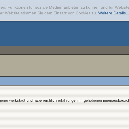
ren, Funktionen für soziale Medien anbieten zu können und für Websi
erer Website stimmen Sie dem Einsatz von Cookies zu.
Weitere Details..
eigener werkstadt und habe reichlich erfahrungen im gehobenen innenausbau.ic