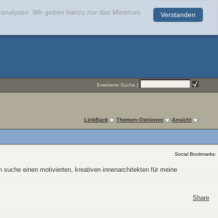
teanalysen. Wir geben hierzu nur das Minimum
Verstanden
.
Erweiterte Suche
|
LinkBack
Themen-Optionen
Ansicht
Social Bookmarks:
h suche einen motivierten, kreativen innenarchitekten für meine
Share