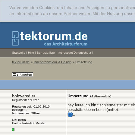
Wir verwenden Cookies, um Inhalte und Anzeigen zu personalisie
an Informationen an unsere Partner weiter. Mit der Nutzung uns
Startseite
|
Hilfe
|
Benutzerliste
|
Impressum/Datenschutz
|
tektorum.de
>
Innenarchitektur & Design
> Umsetzung
holzveredler
Umsetzung
#
1
(
Permalink
)
Registrierter Nutzer
hey leute ich bin tischlermeister mit 
Registriert seit: 01.06.2010
geschätsidee in berlin (mitte).
Beiträge: 2
holzveredler: Offline
..
Ort: Berlin
Hochschule/AG: Meister