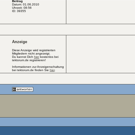
Beitrag
Datum: 01.06.2010
Uhrzeit: 08:56
ID: 39355
Anzeige
Diese Anzeige wird registrierten
Mitgliedern nicht angezeigt.
Du kannst Dich
hier
kostenlos bei
tektorum.de registrieren!
Informationen zur Anzeigenschaltung
bei tektorum.de finden Sie
hier
.