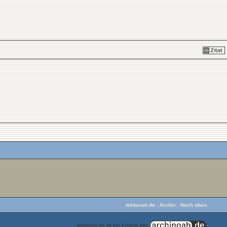
tektorum.de
-
Archiv
-
Nach oben
tektorum.de ist ein Projekt von