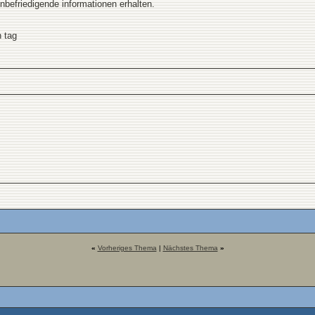
unbefriedigende informationen erhalten.
 tag
«
Vorheriges Thema
|
Nächstes Thema
»