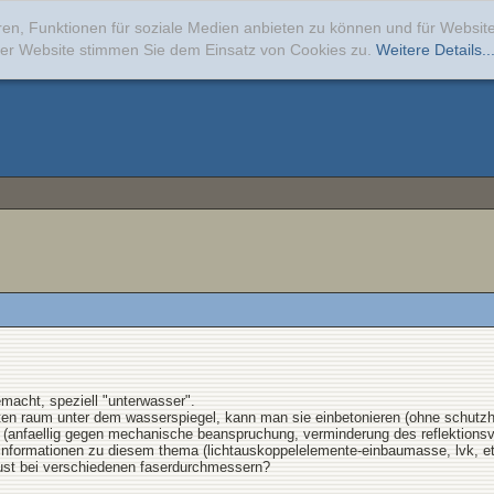
ren, Funktionen für soziale Medien anbieten zu können und für Websi
erer Website stimmen Sie dem Einsatz von Cookies zu.
Weitere Details..
emacht, speziell "unterwasser".
erten raum unter dem wasserspiegel, kann man sie einbetonieren (ohne schutzh
(anfaellig gegen mechanische beanspruchung, verminderung des reflektionsv
e informationen zu diesem thema (lichtauskoppelelemente-einbaumasse, lvk, et
lust bei verschiedenen faserdurchmessern?