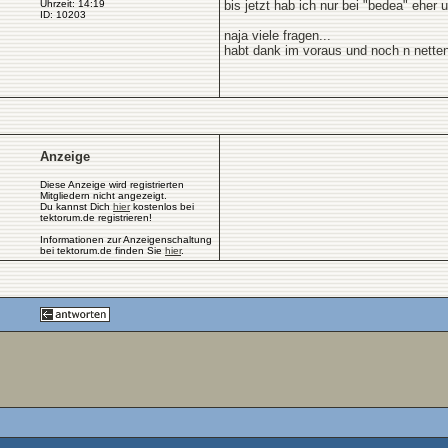
Uhrzeit: 14:19
bis jetzt hab ich nur bei "bedea" eher 
ID: 10203
naja viele fragen...
habt dank im voraus und noch n netten
Anzeige
Diese Anzeige wird registrierten
Mitgliedern nicht angezeigt.
Du kannst Dich
hier
kostenlos bei
tektorum.de registrieren!
Informationen zur Anzeigenschaltung
bei tektorum.de finden Sie
hier
.