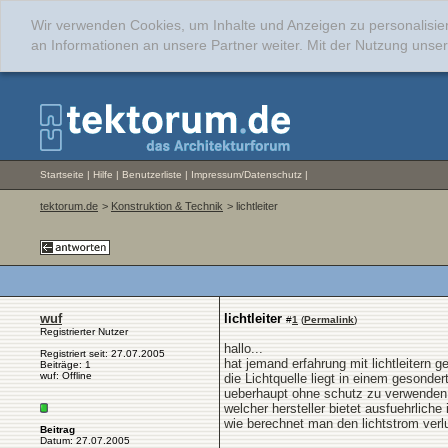
Wir verwenden Cookies, um Inhalte und Anzeigen zu personalisie
an Informationen an unsere Partner weiter. Mit der Nutzung uns
Startseite
|
Hilfe
|
Benutzerliste
|
Impressum/Datenschutz
|
tektorum.de
>
Konstruktion & Technik
> lichtleiter
wuf
lichtleiter
#
1
(
Permalink
)
Registrierter Nutzer
hallo...
Registriert seit: 27.07.2005
hat jemand erfahrung mit lichtleitern g
Beiträge: 1
wuf: Offline
die Lichtquelle liegt in einem gesond
ueberhaupt ohne schutz zu verwenden 
welcher hersteller bietet ausfuehrlich
wie berechnet man den lichtstrom ver
Beitrag
Datum: 27.07.2005