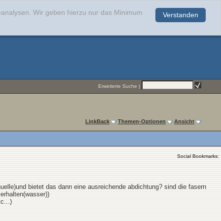
teanalysen. Wir geben hierzu nur das Minimum
Verstanden
.
Erweiterte Suche
|
LinkBack
Themen-Optionen
Ansicht
Social Bookmarks:
uelle)und bietet das dann eine ausreichende abdichtung? sind die fasern
erhalten(wasser))
c...)