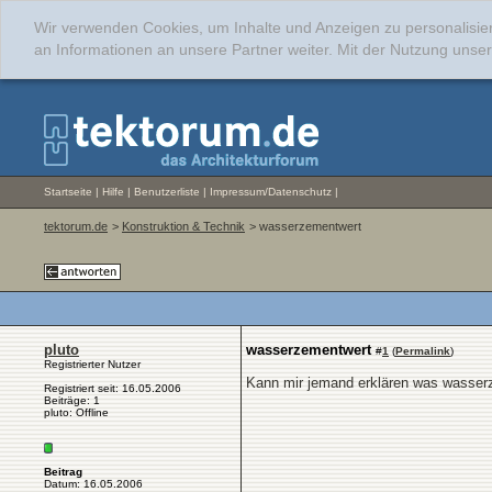
Wir verwenden Cookies, um Inhalte und Anzeigen zu personalisie
an Informationen an unsere Partner weiter. Mit der Nutzung uns
Startseite
|
Hilfe
|
Benutzerliste
|
Impressum/Datenschutz
|
tektorum.de
>
Konstruktion & Technik
> wasserzementwert
pluto
wasserzementwert
#
1
(
Permalink
)
Registrierter Nutzer
Kann mir jemand erklären was wasser
Registriert seit: 16.05.2006
Beiträge: 1
pluto: Offline
Beitrag
Datum: 16.05.2006