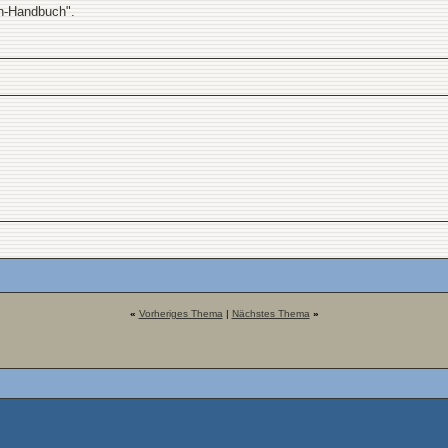
on-Handbuch".
«
Vorheriges Thema
|
Nächstes Thema
»