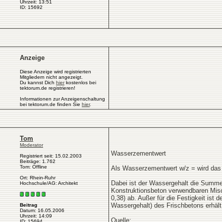
Uhrzeit: 13:51
ID: 15692
Anzeige
Diese Anzeige wird registrierten
Mitgliedern nicht angezeigt.
Du kannst Dich
hier
kostenlos bei
tektorum.de registrieren!
Informationen zur Anzeigenschaltung
bei tektorum.de finden Sie
hier
.
Tom
Moderator
Wasserzementwert
Registriert seit: 15.02.2003
Beiträge: 1.762
Tom: Offline
Als Wasserzementwert w/z = wird das
Ort: Rhein-Ruhr
Dabei ist der Wassergehalt die Summ
Hochschule/AG: Architekt
Konstruktionsbeton verwendbaren Mis
0,38) ab. Außer für die Festigkeit is
Wassergehalt) des Frischbetons erhält
Beitrag
Datum: 16.05.2006
Uhrzeit: 14:09
Quelle:
ID: 15694