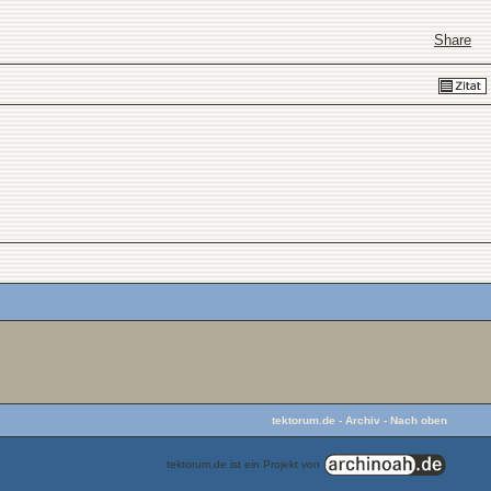
Share
tektorum.de
-
Archiv
-
Nach oben
tektorum.de ist ein Projekt von