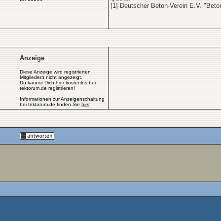
[1] Deutscher Beton-Verein E.V. "Bet
Anzeige
Diese Anzeige wird registrierten
Mitgliedern nicht angezeigt.
Du kannst Dich
hier
kostenlos bei
tektorum.de registrieren!
Informationen zur Anzeigenschaltung
bei tektorum.de finden Sie
hier
.