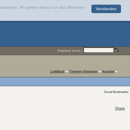
teanalysen. Wir geben hierzu nur das Minimum
Verstanden
.
Erweiterte Suche
|
LinkBack
Themen-Optionen
Ansicht
Social Bookmarks:
Share