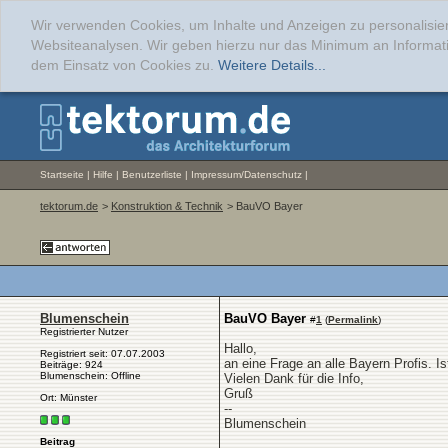
Wir verwenden Cookies, um Inhalte und Anzeigen zu personalisier
Websiteanalysen. Wir geben hierzu nur das Minimum an Informati
dem Einsatz von Cookies zu.
Weitere Details...
Startseite
|
Hilfe
|
Benutzerliste
|
Impressum/Datenschutz
|
tektorum.de
>
Konstruktion & Technik
> BauVO Bayer
Blumenschein
BauVO Bayer
#
1
(
Permalink
)
Registrierter Nutzer
Hallo,
Registriert seit: 07.07.2003
an eine Frage an alle Bayern Profis. 
Beiträge: 924
Blumenschein: Offline
Vielen Dank für die Info,
Gruß
Ort: Münster
--
Blumenschein
Beitrag