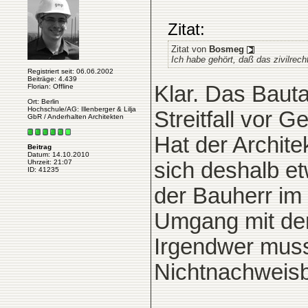
Zitat:
Zitat von
Bosmeg
Ich habe gehört, daß das zivilrech
Registriert seit: 06.06.2002
Beiträge: 4.439
Klar. Das Bauta
Florian: Offline
Ort: Berlin
Hochschule/AG: Illenberger & Lilja
Streitfall vor Ge
GbR / Anderhalten Architekten
Hat der Archite
Beitrag
Datum: 14.10.2010
sich deshalb et
Uhrzeit: 21:07
ID: 41235
der Bauherr im 
Umgang mit dem
Irgendwer muss
Nichtnachweisb