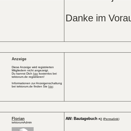
Danke im Vora
Anzeige
Diese Anzeige wird registrierten
Mitgliedern nicht angezeigt.
Du kannst Dich
hier
kostenlos bei
tektorum.de registrieren!
Informationen zur Anzeigenschaltung
bei tektorum.de finden Sie
hier
.
Florian
AW: Bautagebuch
#
2
(
Permalink
)
tektorumAdmin