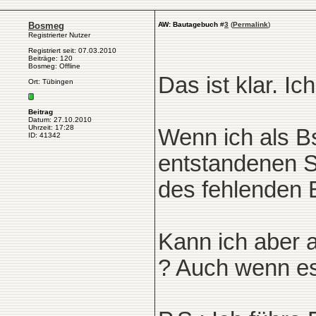
Bosmeg
AW: Bautagebuch
#
3
(
Permalink
)
Registrierter Nutzer
Registriert seit: 07.03.2010
Beiträge: 120
Bosmeg: Offline
Das ist klar. Ic
Ort: Tübingen
Beitrag
Datum: 27.10.2010
Uhrzeit: 17:28
Wenn ich als Bs
ID: 41342
entstandenen S
des fehlenden
Kann ich aber a
? Auch wenn es