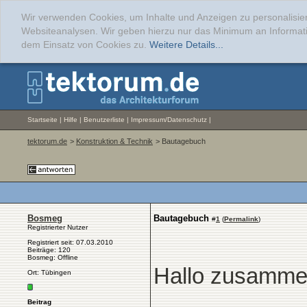
Wir verwenden Cookies, um Inhalte und Anzeigen zu personalisier
Websiteanalysen. Wir geben hierzu nur das Minimum an Informati
dem Einsatz von Cookies zu.
Weitere Details...
Startseite
|
Hilfe
|
Benutzerliste
|
Impressum/Datenschutz
|
tektorum.de
>
Konstruktion & Technik
> Bautagebuch
Bosmeg
Bautagebuch
#
1
(
Permalink
)
Registrierter Nutzer
Registriert seit: 07.03.2010
Beiträge: 120
Bosmeg: Offline
Hallo zusamme
Ort: Tübingen
Beitrag