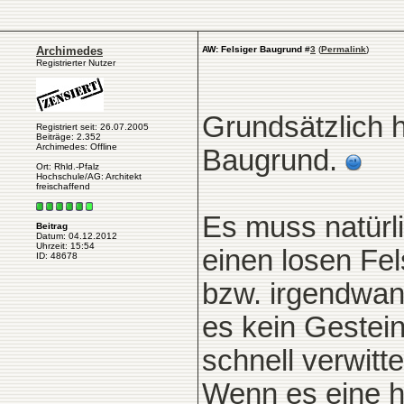
Archimedes
AW: Felsiger Baugrund
#
3
(
Permalink
)
Registrierter Nutzer
Grundsätzlich h
Registriert seit: 26.07.2005
Beiträge: 2.352
Archimedes: Offline
Baugrund.
Ort: Rhld.-Pfalz
Hochschule/AG: Architekt
freischaffend
Es muss natürli
Beitrag
Datum: 04.12.2012
Uhrzeit: 15:54
einen losen Fe
ID: 48678
bzw. irgendwan
es kein Gestei
schnell verwitte
Wenn es eine h