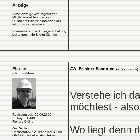
Anzeige
Diese Anzeige wird registrierten
Mitgliedern nicht angezeigt.
Du kannst Dich
hier
kostenlos bei
tektorum.de registrieren!
Informationen zur Anzeigenschaltung
bei tektorum.de finden Sie
hier
.
Florian
AW: Felsiger Baugrund
#
2
(
Permalink
)
tektorumAdmin
Verstehe ich da
möchtest - also
Registriert seit: 06.06.2002
Beiträge: 4.439
Florian: Offline
Wo liegt denn 
Ort: Berlin
Hochschule/AG: Illenberger & Lilja
GbR / Anderhalten Architekten