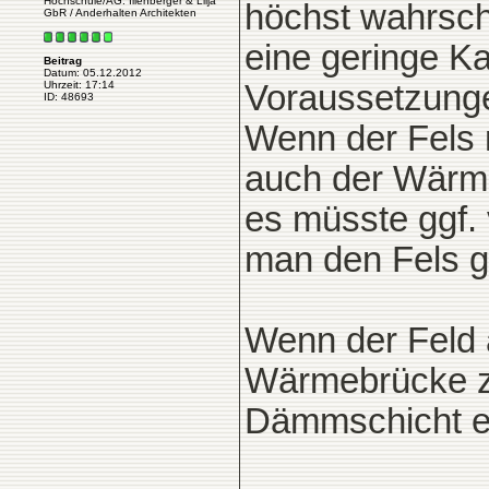
Hochschule/AG: Illenberger & Lilja
höchst wahrsche
GbR / Anderhalten Architekten
eine geringe Ka
Beitrag
Datum: 05.12.2012
Voraussetzung
Uhrzeit: 17:14
ID: 48693
Wenn der Fels m
auch der Wärme
es müsste ggf.
man den Fels g
Wenn der Feld a
Wärmebrücke zu
Dämmschicht ei
____________