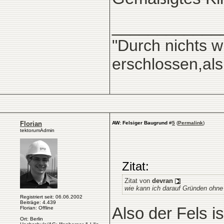
____________
"Durch nichts w
erschlossen,al
Florian
AW: Felsiger Baugrund
#
5
(
Permalink
)
tektorumAdmin
Zitat:
Zitat von
devran
wie kann ich darauf Gründen ohne
Registriert seit: 06.06.2002
Beiträge: 4.439
Also der Fels i
Florian: Offline
Ort: Berlin