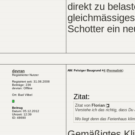
direkt zu belas
gleichmässiges
Schotter ein ne
devran
AW: Felsiger Baugrund
#
4
(
Permalink
)
Registrierter Nutzer
Registriert seit: 31.08.2008
Beiträge: 236
devran: Offline
Zitat:
Ort: Bad Vilbel
Zitat von
Florian
Beitrag
Verstehe ich das richtig, dass Du
Datum: 05.12.2012
Uhrzeit: 12:39
ID: 48690
Wo liegt denn das Ferienhaus kli
Gemäßigtes Kli