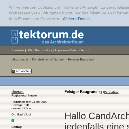
Wir verwenden Cookies, um Inhalte und Anzeigen zu personalisier
Websiteanalysen. Wir geben hierzu nur das Minimum an Informati
dem Einsatz von Cookies zu.
Weitere Details...
Startseite
|
Hilfe
|
Benutzerliste
|
Impressum/Datenschutz
|
tektorum.de
>
Konstruktion & Technik
> Felsiger Baugrund
devran
Felsiger Baugrund
#
1
(
Permalink
)
Registrierter Nutzer
Registriert seit: 31.08.2008
Beiträge: 236
devran: Offline
Hallo CandArch
Ort: Bad Vilbel
jedenfalls eine
Beitrag