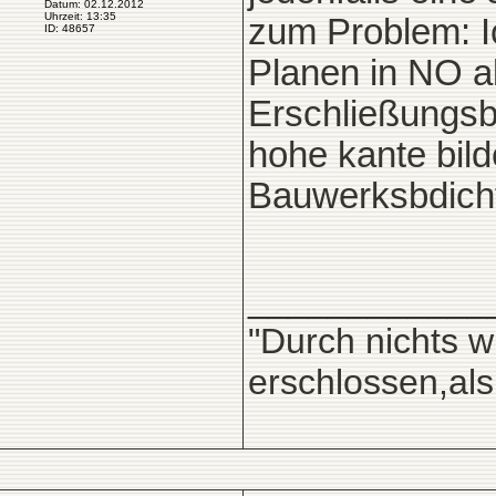
Datum: 02.12.2012
Uhrzeit: 13:35
zum Problem: I
ID: 48657
Planen in NO a
Erschließungsb
hohe kante bild
Bauwerksbdicht
____________
"Durch nichts w
erschlossen,al