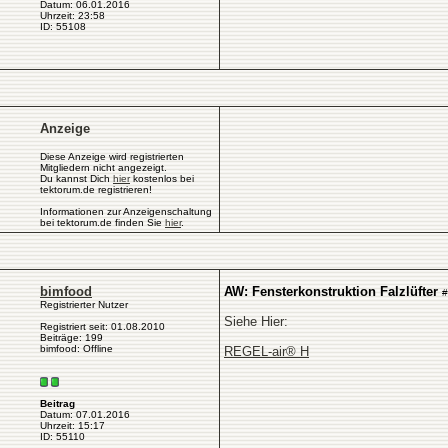
Datum: 06.01.2016
Uhrzeit: 23:58
ID: 55108
Anzeige
Diese Anzeige wird registrierten
Mitgliedern nicht angezeigt.
Du kannst Dich
hier
kostenlos bei
tektorum.de registrieren!
Informationen zur Anzeigenschaltung
bei tektorum.de finden Sie
hier
.
bimfood
AW: Fensterkonstruktion Falzlüfter
#
Registrierter Nutzer
Siehe Hier:
Registriert seit: 01.08.2010
Beiträge: 199
bimfood: Offline
REGEL-air® H
Beitrag
Datum: 07.01.2016
Uhrzeit: 15:17
ID: 55110