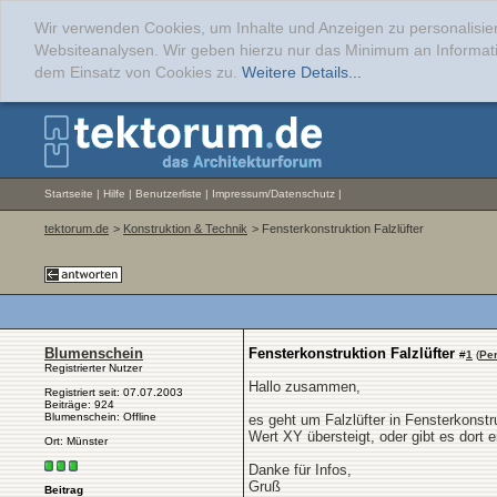
Wir verwenden Cookies, um Inhalte und Anzeigen zu personalisier
Websiteanalysen. Wir geben hierzu nur das Minimum an Informati
dem Einsatz von Cookies zu.
Weitere Details...
Startseite
|
Hilfe
|
Benutzerliste
|
Impressum/Datenschutz
|
tektorum.de
>
Konstruktion & Technik
> Fensterkonstruktion Falzlüfter
Blumenschein
Fensterkonstruktion Falzlüfter
#
1
(
Pe
Registrierter Nutzer
Hallo zusammen,
Registriert seit: 07.07.2003
Beiträge: 924
Blumenschein: Offline
es geht um Falzlüfter in Fensterkonstr
Wert XY übersteigt, oder gibt es dort
Ort: Münster
Danke für Infos,
Gruß
Beitrag