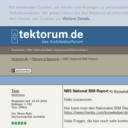
Wir verwenden Cookies, um Inhalte und Anzeigen zu personalisier
Websiteanalysen. Wir geben hierzu nur das Minimum an Informati
dem Einsatz von Cookies zu.
Weitere Details...
Startseite
|
Hilfe
|
Benutzerliste
|
Impressum/Datenschutz
|
tektorum.de
>
Planung & Baurecht
> NBS National BIM Report
Tom
NBS National BIM Report
#
1
(
Permalin
Moderator
Hallo zusammen,
Registriert seit: 15.02.2003
Beiträge: 1.762
Tom: Offline
hier kann man den Nationalen BIM Repor
https://www.thenbs.com/knowledge/nbs
Ort: Rhein-Ruhr
Hochschule/AG: Architekt
Viele Fragen, die hier noch sehr kontro