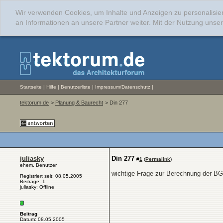
Wir verwenden Cookies, um Inhalte und Anzeigen zu personalisie
an Informationen an unsere Partner weiter. Mit der Nutzung uns
Startseite
|
Hilfe
|
Benutzerliste
|
Impressum/Datenschutz
|
tektorum.de
>
Planung & Baurecht
> Din 277
juliasky
Din 277
#
1
(
Permalink
)
ehem. Benutzer
wichtige Frage zur Berechnung der BG
Registriert seit: 08.05.2005
Beiträge: 1
juliasky: Offline
Beitrag
Datum: 08.05.2005