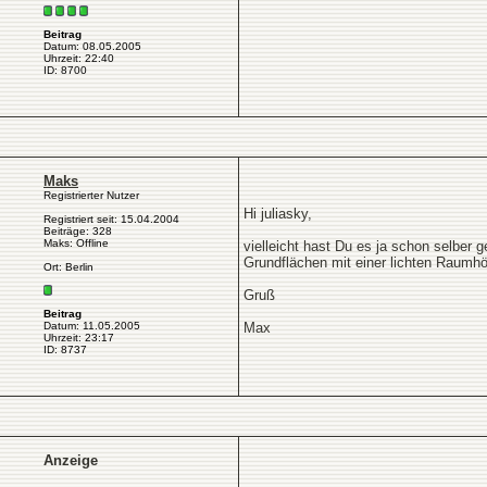
Beitrag
Datum: 08.05.2005
Uhrzeit: 22:40
ID: 8700
Maks
Registrierter Nutzer
Hi juliasky,
Registriert seit: 15.04.2004
Beiträge: 328
Maks: Offline
vielleicht hast Du es ja schon selber 
Grundflächen mit einer lichten Raumhö
Ort: Berlin
Gruß
Beitrag
Datum: 11.05.2005
Max
Uhrzeit: 23:17
ID: 8737
Anzeige