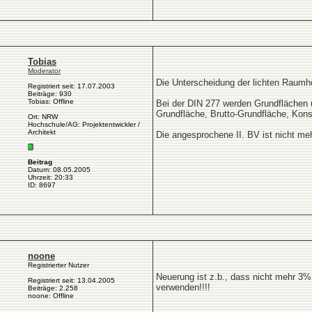
Tobias
Moderator
Die Unterscheidung der lichten Raumhöh
Registriert seit: 17.07.2003
Beiträge: 930
Tobias: Offline
Bei der DIN 277 werden Grundflächen un
Grundfläche, Brutto-Grundfläche, Kons
Ort: NRW
Hochschule/AG: Projektentwickler /
Architekt
Die angesprochene II. BV ist nicht me
Beitrag
Datum: 08.05.2005
Uhrzeit: 20:33
ID: 8697
noone
Registrierter Nutzer
Neuerung ist z.b., dass nicht mehr 
Registriert seit: 13.04.2005
verwenden!!!!
Beiträge: 2.258
noone: Offline