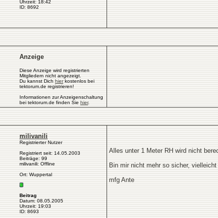
Uhrzeit: 18:42
ID: 8692
Anzeige
Diese Anzeige wird registrierten
Mitgliedern nicht angezeigt.
Du kannst Dich
hier
kostenlos bei
tektorum.de registrieren!
Informationen zur Anzeigenschaltung
bei tektorum.de finden Sie
hier
.
milivanili
Registrierter Nutzer
Alles unter 1 Meter RH wird nicht ber
Registriert seit: 14.05.2003
Beiträge: 99
milivanili: Offline
Bin mir nicht mehr so sicher, vielleich
Ort: Wuppertal
mfg Ante
Beitrag
Datum: 08.05.2005
Uhrzeit: 19:03
ID: 8693