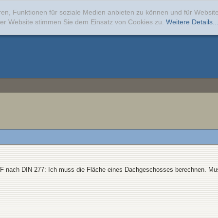
ren, Funktionen für soziale Medien anbieten zu können und für Websi
erer Website stimmen Sie dem Einsatz von Cookies zu.
Weitere Details..
F nach DIN 277: Ich muss die Fläche eines Dachgeschosses berechnen. Muss