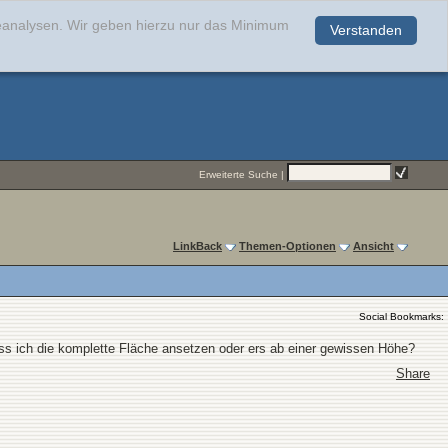
teanalysen. Wir geben hierzu nur das Minimum
Verstanden
.
Erweiterte Suche
|
LinkBack
Themen-Optionen
Ansicht
Social Bookmarks:
 ich die komplette Fläche ansetzen oder ers ab einer gewissen Höhe?
Share