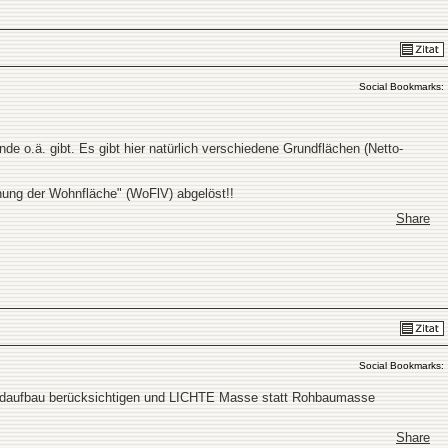
Social Bookmarks:
e o.ä. gibt. Es gibt hier natürlich verschiedene Grundflächen (Netto-
hnung der Wohnfläche" (WoFlV) abgelöst!!
Share
Social Bookmarks:
andaufbau berücksichtigen und LICHTE Masse statt Rohbaumasse
Share