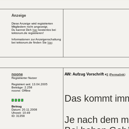
Anzeige
Diese Anzeige wird registrierten
Mitgliedern nicht angezeigt.
Du kannst Dich
hier
kostenlos bei
tektorum.de registrieren!
Informationen zur Anzeigenschaltung
bei tektorum.de finden Sie
hier
.
noone
AW: Aufzug Vorschrift
#
2
(
Permalink
)
Registrierter Nutzer
Registriert seit: 13.04.2005
Beiträge: 2.258
noone: Offline
Das kommt imme
Beitrag
Datum: 20.11.2008
Uhrzeit: 10:49
ID: 31358
Je nach dem mu