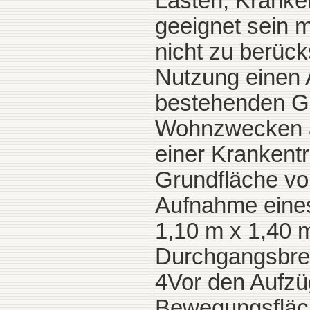
Lasten, Kranken
geeignet sein m
nicht zu berüc
Nutzung einen A
bestehenden G
Wohnzwecken a
einer Krankent
Grundfläche vo
Aufnahme eines
1,10 m x 1,40 m
Durchgangsbrei
4Vor den Aufzu
Bewegungsfläche