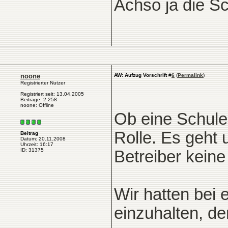
Achso ja die S
noone
AW: Aufzug Vorschrift
#
6
(
Permalink
)
Registrierter Nutzer
Registriert seit: 13.04.2005
Beiträge: 2.258
noone: Offline
Ob eine Schule p
Rolle. Es geht 
Beitrag
Datum: 20.11.2008
Uhrzeit: 16:17
ID: 31375
Betreiber keine
Wir hatten bei 
einzuhalten, de