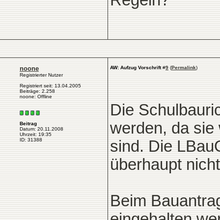
Regeln?
noone
AW: Aufzug Vorschrift
#
9
(
Permalink
)
Registrierter Nutzer
Registriert seit: 13.04.2005
Beiträge: 2.258
noone: Offline
Die Schulbauri
werden, da sie 
Beitrag
Datum: 20.11.2008
Uhrzeit: 19:35
ID: 31388
sind. Die LBauO
überhaupt nicht
Beim Bauantra
eingehalten we