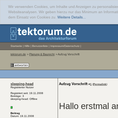
Wir verwenden Cookies, um Inhalte und Anzeigen zu personalisier
Websiteanalysen. Wir geben hierzu nur das Minimum an Informati
dem Einsatz von Cookies zu.
Weitere Details...
Startseite
|
Hilfe
|
Benutzerliste
|
Impressum/Datenschutz
|
tektorum.de
>
Planung & Baurecht
> Aufzug Vorschrift
sleeping-head
Aufzug Vorschrift
#
1
(
Permalink
)
Registrierter Nutzer
Registriert seit: 19.11.2008
Beiträge: 3
sleeping-head: Offline
Hallo erstmal an
Beitrag
Datum: 19.11.2008