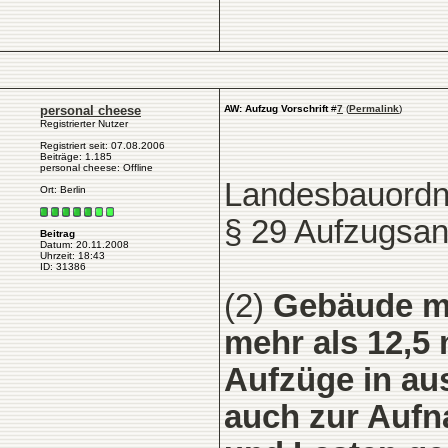
personal cheese
AW: Aufzug Vorschrift
#
7
(
Permalink
)
Registrierter Nutzer
Registriert seit: 07.08.2006
Beiträge: 1.185
personal cheese: Offline
Landesbauord
Ort: Berlin
§ 29 Aufzugsan
Beitrag
Datum: 20.11.2008
Uhrzeit: 18:43
ID: 31386
(2)
Gebäude mi
mehr als 12,5
Aufzüge in au
auch zur Aufn