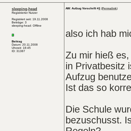
sleeping-head
AW: Aufzug Vorschrift
#
8
(
Permalink
)
Registrierter Nutzer
Registriert seit: 19.11.2008
Beiträge: 3
sleeping-head: Offline
also ich hab mi
Beitrag
Datum: 20.11.2008
Uhrzeit: 18:45
ID: 31387
Zu mir hieß es,
in Privatbesitz
Aufzug benutzen
Ist das so korr
Die Schule wur
bezuschusst. Is