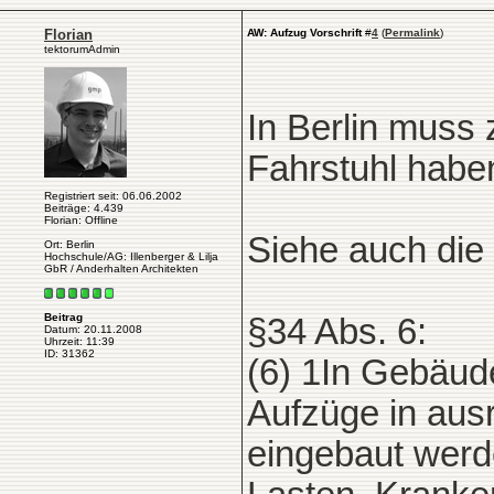
Florian
AW: Aufzug Vorschrift
#
4
(
Permalink
)
tektorumAdmin
In Berlin muss
Fahrstuhl habe
Registriert seit: 06.06.2002
Beiträge: 4.439
Florian: Offline
Siehe auch die
Ort: Berlin
Hochschule/AG: Illenberger & Lilja
GbR / Anderhalten Architekten
Beitrag
§34 Abs. 6:
Datum: 20.11.2008
Uhrzeit: 11:39
ID: 31362
(6) 1In Gebäud
Aufzüge in aus
eingebaut werd