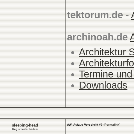
tektorum.de
-
archinoah.de
Architektur 
Architekturfo
Termine und
Downloads
sleeping-head
AW: Aufzug Vorschrift
#
5
(
Permalink
)
Registrierter Nutzer