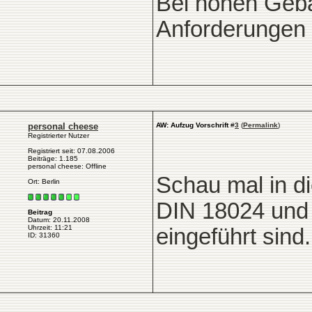
Bei hohen Geb
Anforderungen 
personal cheese
AW: Aufzug Vorschrift
#
3
(
Permalink
)
Registrierter Nutzer
Registriert seit: 07.08.2006
Beiträge: 1.185
personal cheese: Offline
Schau mal in d
Ort: Berlin
DIN 18024 und 1
Beitrag
Datum: 20.11.2008
Uhrzeit: 11:21
eingeführt sind.
ID: 31360