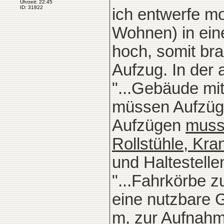
Uhrzeit: 22:45
ID: 31822
ich entwerfe m
Wohnen) in eine
hoch, somit br
Aufzug. In der 
"...Gebäude mi
müssen Aufzüge
Aufzügen
muss
Rollstühle, Kr
und Haltestelle
"...Fahrkörbe 
eine nutzbare 
m, zur Aufnahm