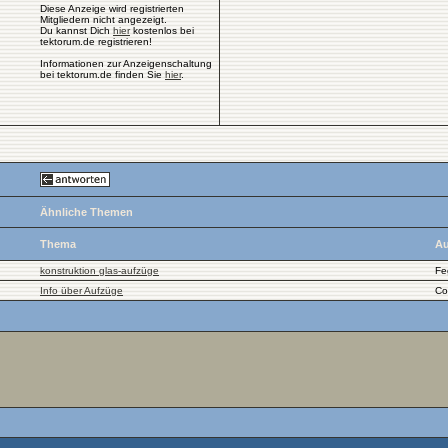
Diese Anzeige wird registrierten
Mitgliedern nicht angezeigt.
Du kannst Dich
hier
kostenlos bei
tektorum.de registrieren!
Informationen zur Anzeigenschaltung
bei tektorum.de finden Sie
hier
.
Ähnliche Themen
Thema
Au
konstruktion glas-aufzüge
Fe
Info über Aufzüge
Co