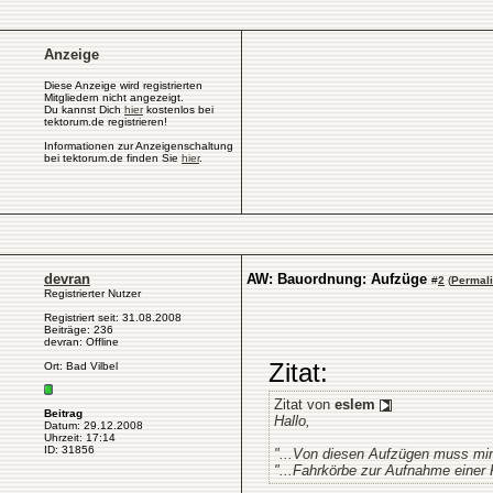
Anzeige
Diese Anzeige wird registrierten
Mitgliedern nicht angezeigt.
Du kannst Dich
hier
kostenlos bei
tektorum.de registrieren!
Informationen zur Anzeigenschaltung
bei tektorum.de finden Sie
hier
.
devran
AW: Bauordnung: Aufzüge
#
2
(
Permal
Registrierter Nutzer
Registriert seit: 31.08.2008
Beiträge: 236
devran: Offline
Zitat:
Ort: Bad Vilbel
Zitat von
eslem
Beitrag
Hallo,
Datum: 29.12.2008
Uhrzeit: 17:14
ID: 31856
"...Von diesen Aufzügen muss min
"...Fahrkörbe zur Aufnahme einer