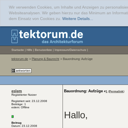
Wir verwenden Cookies, um Inhalte und Anzeigen zu personalisier
Websiteanalysen. Wir geben hierzu nur das Minimum an Informati
dem Einsatz von Cookies zu.
Weitere Details...
Startseite
|
Hilfe
|
Benutzerliste
|
Impressum/Datenschutz
|
tektorum.de
>
Planung & Baurecht
> Bauordnung: Aufzüge
eslem
Bauordnung: Aufzüge
#
1
(
Permalink
)
Registrierter Nutzer
Registriert seit: 23.12.2008
Beiträge: 1
eslem: Offline
Hallo,
Beitrag
Datum: 23.12.2008