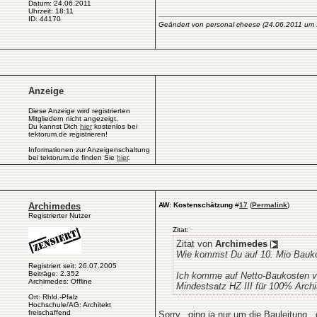
Datum: 24.06.2011
Uhrzeit: 18:11
ID: 44170
Geändert von personal cheese (24.06.2011 um
Anzeige
Diese Anzeige wird registrierten
Mitgliedern nicht angezeigt.
Du kannst Dich
hier
kostenlos bei
tektorum.de registrieren!
Informationen zur Anzeigenschaltung
bei tektorum.de finden Sie
hier
.
Archimedes
AW: Kostenschätzung
#
17
(
Permalink
)
Registrierter Nutzer
Zitat:
Zitat von
Archimedes
Wie kommst Du auf 10. Mio Bauk
Registriert seit: 26.07.2005
Beiträge: 2.352
Ich komme auf Netto-Baukosten vo
Archimedes: Offline
Mindestsatz HZ III für 100% Archi
Ort: Rhld.-Pfalz
Hochschule/AG: Architekt
freischaffend
Sorry...ging ja nur um die Bauleitung...