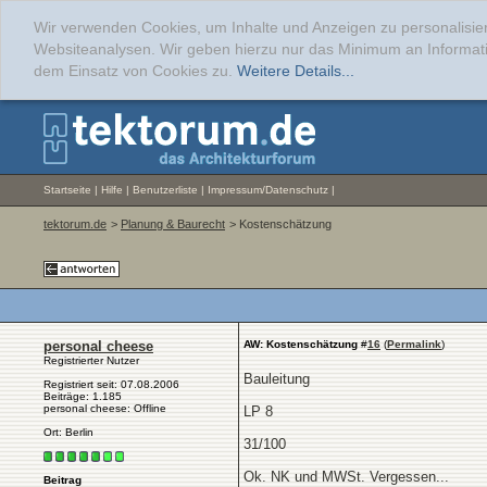
Wir verwenden Cookies, um Inhalte und Anzeigen zu personalisier
Websiteanalysen. Wir geben hierzu nur das Minimum an Informati
dem Einsatz von Cookies zu.
Weitere Details...
Startseite
|
Hilfe
|
Benutzerliste
|
Impressum/Datenschutz
|
tektorum.de
>
Planung & Baurecht
> Kostenschätzung
personal cheese
AW: Kostenschätzung
#
16
(
Permalink
)
Registrierter Nutzer
Bauleitung
Registriert seit: 07.08.2006
Beiträge: 1.185
personal cheese: Offline
LP 8
Ort: Berlin
31/100
Ok. NK und MWSt. Vergessen...
Beitrag