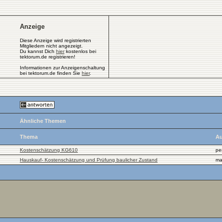
Anzeige
Diese Anzeige wird registrierten
Mitgliedern nicht angezeigt.
Du kannst Dich
hier
kostenlos bei
tektorum.de registrieren!
Informationen zur Anzeigenschaltung
bei tektorum.de finden Sie
hier
.
Ähnliche Themen
Thema
Au
Kostenschätzung KG610
pe
Hauskauf- Kostenschätzung und Prüfung baulicher Zustand
ma