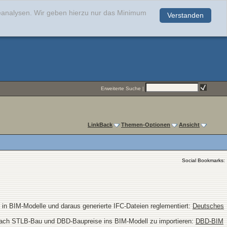
teanalysen. Wir geben hierzu nur das Minimum
Verstanden
.
Erweiterte Suche
|
LinkBack
Themen-Optionen
Ansicht
Social Bookmarks:
 in BIM-Modelle und daraus generierte IFC-Dateien reglementiert:
Deutsches
 nach STLB-Bau und DBD-Baupreise ins BIM-Modell zu importieren:
DBD-BIM