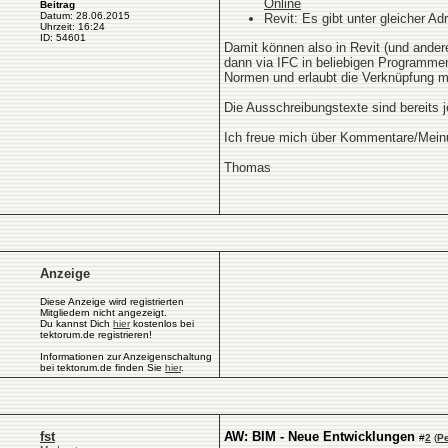
Online
Beitrag
Datum: 28.06.2015
Revit: Es gibt unter gleicher 
Uhrzeit: 16:24
ID: 54601
Damit können also in Revit (und ande
dann via IFC in beliebigen Programmen
Normen und erlaubt die Verknüpfung 
Die Ausschreibungstexte sind bereits j
Ich freue mich über Kommentare/Mein
Thomas
Anzeige
Diese Anzeige wird registrierten
Mitgliedern nicht angezeigt.
Du kannst Dich
hier
kostenlos bei
tektorum.de registrieren!
Informationen zur Anzeigenschaltung
bei tektorum.de finden Sie
hier
.
fst
AW: BIM - Neue Entwicklungen
#
2
(
P