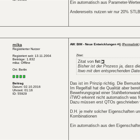
Ein automatisch aus Parameter-Werten 
Andererseits nutzen wir nur 20% STLB
mika
AW: BIM - Neue Entwicklungen
#
6
(
Permalink
)
Registrierter Nutzer
Zitat:
Registriert seit: 13.11.2004
Beiträge: 1.832
Zitat von
fst
mika: Offline
Bisher ist der Prozess ja, dass d
Ort: Berlin
Itwo mit den entsprechenden Date
Das ist im Prinzip richtig. Die Bemus
Beitrag
Datum: 02.10.2016
Im Regelfall hat die Qualität aber ber
Uhrzeit: 01:16
Bewehrungsgrad einer Stahlbetonwand. 
ID: 55929
iTWO erkennt nicht automatisch was fü
Dazu müssen erst QTOs geschrieben wer
D.H. je mehr solcher Eigenschaften un
Kombinationen
Ein automatisch aus den Eigenschafte