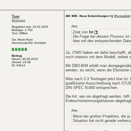
Tom
AW: BIM - Neue Entwicklungen
#
4
(
Permalink
)
Moderator
Zitat:
Registriert seit: 15.02.2003
Beiträge: 1.762
Zitat von
fst
Tom: Offline
Die Frage bei diesem Prozess ist
Ort: Rhein-Ruhr
Itwo mit den entsprechenden Date
Hochschule/AG: Architekt
Ja, iTWO haben wir dafür beschafft, ab
Beitrag
noch intensiv mit dem Modell, ordnet zu
Datum: 30.06.2015
Uhrzeit: 23:38
Mit DBD-BIM erhält man demgegenüber e
ID: 54614
werden, es reicht, wenn die Element
Was nach 2-3 Testtagen jetzt klar ist:
qualifizierte Ausschreibung nach STLB
DIN SPEC 91400 entsprechen.
Die Art, wie sie abgefragt werden, hil
Einbruchshemmungsklassen abgefragt, 
Zitat:
Wenn bei großen Projekten, die ja
Situation hat nicht gerade verbess