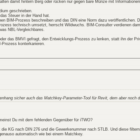
alten damit hintern Berg oder rücken nur gegen bare Münze mit Informationen
dium geschrieben.
r das Steuer in der Hand hat.
nen BIM-Prozess beschreiben und das DIN eine Norm dazu veröffentlichen. Da
 Prozess technisch umsetzt, herrscht Wildwuchs. BIM-Consulter verdienen dami
twas NBL-Vergleichbares.
 oder das BMVI gefragt, den Entwicklungs-Prozess zu lenken, statt ihn der Pri
M-Prozess konterkarieren.
enhang sicher auch das Matchkey-Parameter-Tool für Revit, dem aber noch d
meinst Du mit dem fehlenden Gegenüber für iTWO?
Revit die KG nach DIN 276 und die Gewerkenummer nach STLB. Und diese filte
genauso automatisch wie bei einem Matchkey.