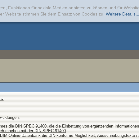
ren, Funktionen für soziale Medien anbieten zu können und für Websi
erer Website stimmen Sie dem Einsatz von Cookies zu.
Weitere Details..
nk
)
icklungen:
ahres die DIN SPEC 91400, die die Einbettung von ergänzenden Informationen
nfach machen mit der DIN SPEC 91400
D-BIM-Online-Datenbank die DIN-konforme Möglichkeit, Ausschreibungstexte