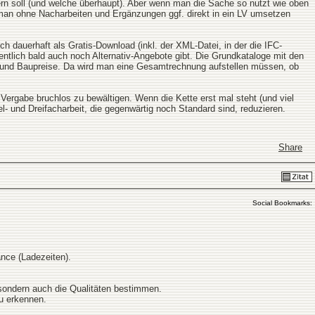
rn soll (und welche überhaupt). Aber wenn man die Sache so nutzt wie oben
die man ohne Nacharbeiten und Ergänzungen ggf. direkt in ein LV umsetzen
h dauerhaft als Gratis-Download (inkl. der XML-Datei, in der die IFC-
entlich bald auch noch Alternativ-Angebote gibt. Die Grundkataloge mit den
e und Baupreise. Da wird man eine Gesamtrechnung aufstellen müssen, ob
ergabe bruchlos zu bewältigen. Wenn die Kette erst mal steht (und viel
l- und Dreifacharbeit, die gegenwärtig noch Standard sind, reduzieren.
Share
Social Bookmarks:
ance (Ladezeiten).
 sondern auch die Qualitäten bestimmen.
u erkennen.