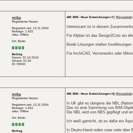
mika
AW: BIM - Neue Entwicklungen
#
7
(
Permalink
)
Registrierter Nutzer
Interessant ist in diesem Zusammenha
Registriert seit: 13.11.2004
Beiträge: 1.832
mika: Offline
Für Allplan ist das Design2Cost ein äh
Ort: Berlin
Beide Lösungen stellen Insellösungen
Für ArchiCAD, Vectorworks oder Mikrost
Beitrag
Datum: 02.10.2016
Uhrzeit: 01:26
ID: 55930
mika
AW: BIM - Neue Entwicklungen
#
8
(
Permalink
)
Registrierter Nutzer
In UK gibt es übrigens die NBL (Nation
Registriert seit: 13.11.2004
Das ist eine Sammlung von BIM-Objekt
Beiträge: 1.832
mika: Offline
Die NBL wird von NBS gepflegt und entw
Ort: Berlin
Ich weiß garnicht, ob es dafür ein Äqui
In Deutschland reden zwar viele über 
Beitrag