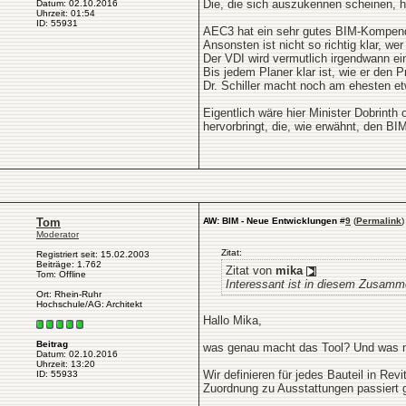
Die, die sich auszukennen scheinen, h
Datum: 02.10.2016
Uhrzeit: 01:54
ID: 55931
AEC3 hat ein sehr gutes BIM-Kompen
Ansonsten ist nicht so richtig klar, we
Der VDI wird vermutlich irgendwann ei
Bis jedem Planer klar ist, wie er den
Dr. Schiller macht noch am ehesten e
Eigentlich wäre hier Minister Dobrinth
hervorbringt, die, wie erwähnt, den BI
Tom
AW: BIM - Neue Entwicklungen
#
9
(
Permalink
)
Moderator
Zitat:
Registriert seit: 15.02.2003
Beiträge: 1.762
Zitat von
mika
Tom: Offline
Interessant ist in diesem Zusamm
Ort: Rhein-Ruhr
Hochschule/AG: Architekt
Hallo Mika,
Beitrag
was genau macht das Tool? Und was 
Datum: 02.10.2016
Uhrzeit: 13:20
Wir definieren für jedes Bauteil in 
ID: 55933
Zuordnung zu Ausstattungen passiert 