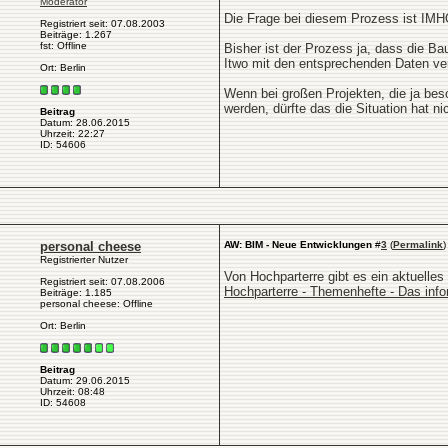
Moderator
Die Frage bei diesem Prozess ist IMH
Registriert seit: 07.08.2003
Beiträge: 1.267
fst: Offline
Bisher ist der Prozess ja, dass die Ba
Itwo mit den entsprechenden Daten ve
Ort: Berlin
Wenn bei großen Projekten, die ja bes
werden, dürfte das die Situation hat n
Beitrag
Datum: 28.06.2015
Uhrzeit: 22:27
ID: 54606
personal cheese
AW: BIM - Neue Entwicklungen
#
3
(
Permalink
)
Registrierter Nutzer
Von Hochparterre gibt es ein aktuelle
Registriert seit: 07.08.2006
Hochparterre - Themenhefte - Das info
Beiträge: 1.185
personal cheese: Offline
Ort: Berlin
Beitrag
Datum: 29.06.2015
Uhrzeit: 08:48
ID: 54608