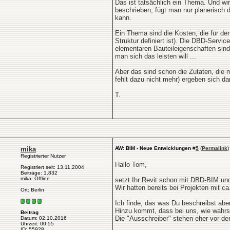
Das ist tatsächlich ein Thema. Und wi
beschrieben, fügt man nur planerisch d
kann.
Ein Thema sind die Kosten, die für den
Struktur definiert ist). Die DBD-Servi
elementaren Bauteileigenschaften sin
man sich das leisten will ...
Aber das sind schon die Zutaten, die 
fehlt dazu nicht mehr) ergeben sich da
T.
mika
AW: BIM - Neue Entwicklungen
#
5
(
Permalink
)
Registrierter Nutzer
Hallo Tom,
Registriert seit: 13.11.2004
Beiträge: 1.832
mika: Offline
setzt Ihr Revit schon mit DBD-BIM un
Wir hatten bereits bei Projekten mit c
Ort: Berlin
Ich finde, das was Du beschreibst abe
Hinzu kommt, dass bei uns, wie wahrsc
Beitrag
Die "Ausschreiber" stehen eher vor de
Datum: 02.10.2016
Uhrzeit: 00:55
ID: 55928