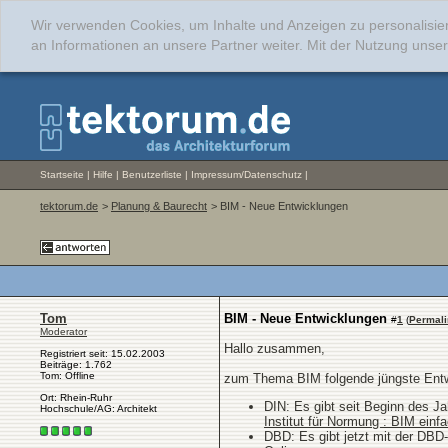
Wir verwenden Cookies, um Inhalte und Anzeigen zu personalisie
an Informationen an unsere Partner weiter. Mit der Nutzung uns
Startseite
|
Hilfe
|
Benutzerliste
|
Impressum/Datenschutz
|
tektorum.de
>
Planung & Baurecht
> BIM - Neue Entwicklungen
Tom
BIM - Neue Entwicklungen
#
1
(
Permali
Moderator
Hallo zusammen,
Registriert seit: 15.02.2003
Beiträge: 1.762
Tom: Offline
zum Thema BIM folgende jüngste Entw
Ort: Rhein-Ruhr
DIN: Es gibt seit Beginn des J
Hochschule/AG: Architekt
Institut für Normung : BIM ei
DBD: Es gibt jetzt mit der DB