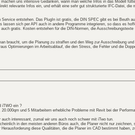
r machen uns intensive Gedanken, wann man welche Infos in das Modell fütte
irekt relevante Infos ein, und erhält eine sehr gut strukturierte IFC-Datei, 
 Service entstehen. Das PlugIn ist gratis, die DIN SPEC gibt es bei Beuth auc
ces lassen sich per API auch in andere Programme integrieren, so dass es hoff
d auch gratis. Kosten entstehen für die DIN-Normen, die Ausschreibungstext
man braucht, um die Planung zu straffen und den Weg zur Ausschreibung und V
raus Optimierungen im Arbeitsablauf, die den Stress, die Fehler und die Doppe
d iTWO ein ?
a. 20.000qm und 5 Mitarbeitern erhebliche Probleme mit Revit bei der Perform
r auch interessant, zumal wir uns auch noch schwer mit iTwo tun.
heinlich in den meisten anderen Büros auch, die Planer nicht nur zeichnen,
r Herausforderung diese Qualitäten, die die Planer im CAD bestimmt haben, z