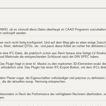
 IMHO, ob es sinnvoll diese Daten überhaupt im CAAD Programm vorzuhalten. 
n verknüpft werden.
er noch nicht fertig konfiguriert. Und auf dem Weg gibt es eben einige Zwisch
, filtert, definiert QTOs, etc. und passt diese Arbeit an vorher frei definierte
ine IFC-Datei, die praktisch schon aus Revit heraus eine fertige LV-Struktu
e und Merkmale die entsprechenden Schlüssel nach der DIN SPEC haben.
 Das Plugin fragt in einer kl. Maske zu den markierten 3D-Elementen exakt di
 erforderlich sind. Das PlugIn hat einen IFC-Export-Button, mit dem IFCs dir
ft dem Planer sogar, die Eigenschaften vollständiger und präziser zu definier
die der aktuellen europ. Normung entsprechen.
 besonders in Revit die Performance der verfügbaren Rechnern überfordern, nu
ern.