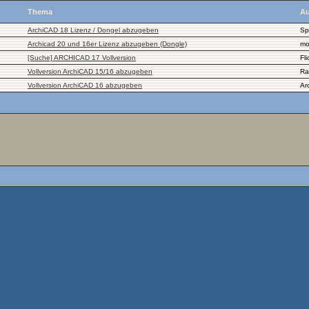
Thema
Au
ArchiCAD 18 Lizenz / Dongel abzugeben
Sp
Archicad 20 und 16er Lizenz abzugeben (Dongle)
mo
[Suche] ARCHICAD 17 Vollversion
Fl
Vollversion ArchiCAD 15/16 abzugeben
Ra
Vollversion ArchiCAD 16 abzugeben
Ar