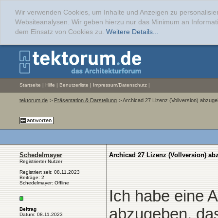
Wir verwenden Cookies, um Inhalte und Anzeigen zu personalisier
Websiteanalysen. Wir geben hierzu nur das Minimum an Informati
dem Einsatz von Cookies zu.
Weitere Details...
Startseite
|
Hilfe
|
Benutzerliste
|
Impressum/Datenschutz
|
tektorum.de
>
Präsentation & Darstellung
> Archicad 27 Lizenz (Vollversion) abzug
Schedelmayer
Archicad 27 Lizenz (Vollversion) a
Registrierter Nutzer
Registriert seit: 08.11.2023
Beiträge: 2
Schedelmayer: Offline
Ich habe eine A
abzugeben, das 
Beitrag
Datum: 08.11.2023