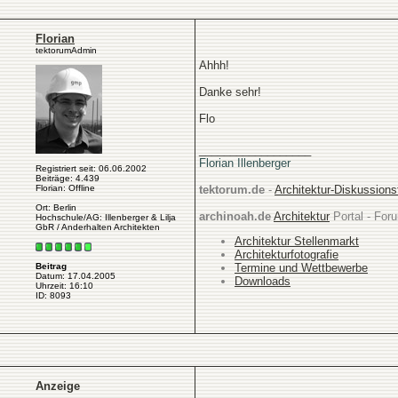
Florian
tektorumAdmin
Ahhh!
Danke sehr!
Flo
__________________
Florian Illenberger
Registriert seit: 06.06.2002
Beiträge: 4.439
Florian: Offline
tektorum.de
-
Architektur-Diskussion
Ort: Berlin
archinoah.de
Architektur
Portal - Foru
Hochschule/AG: Illenberger & Lilja
GbR / Anderhalten Architekten
Architektur Stellenmarkt
Architekturfotografie
Termine und Wettbewerbe
Beitrag
Datum: 17.04.2005
Downloads
Uhrzeit: 16:10
ID: 8093
Anzeige