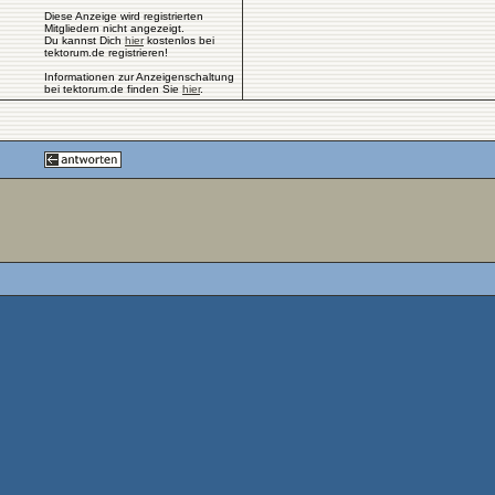
Diese Anzeige wird registrierten
Mitgliedern nicht angezeigt.
Du kannst Dich
hier
kostenlos bei
tektorum.de registrieren!
Informationen zur Anzeigenschaltung
bei tektorum.de finden Sie
hier
.