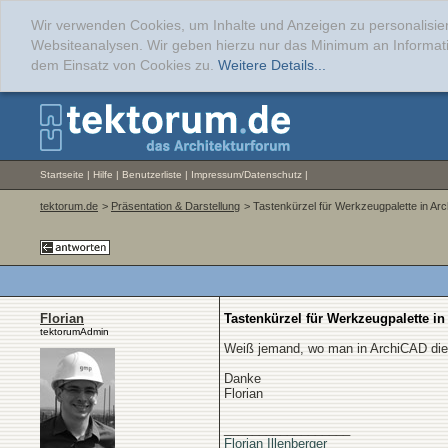
Wir verwenden Cookies, um Inhalte und Anzeigen zu personalisier
Websiteanalysen. Wir geben hierzu nur das Minimum an Informati
dem Einsatz von Cookies zu.
Weitere Details...
Startseite
|
Hilfe
|
Benutzerliste
|
Impressum/Datenschutz
|
tektorum.de
>
Präsentation & Darstellung
> Tastenkürzel für Werkzeugpalette in Ar
Florian
Tastenkürzel für Werkzeugpalette i
tektorumAdmin
Weiß jemand, wo man in ArchiCAD die 
Danke
Florian
__________________
Florian Illenberger