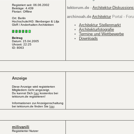
Registriert seit: 06.06.2002
tektorum.de
-
Architektur-Diskussion
Beiträge: 4.439
Florian: Offline
archinoah.de
Architektur
Portal - Foru
Ort: Berlin
Hochschule/AG: Illenberger & Lilja
Architektur Stellenmarkt
GbR / Anderhalten Architekten
Architekturfotografie
Termine und Wettbewerbe
Downloads
Beitrag
Datum: 15.04.2005
Uhrzeit: 22:25
ID: 8063
Anzeige
Diese Anzeige wird registrierten
Mitgliedern nicht angezeigt.
Du kannst Dich
hier
kostenlos bei
tektorum.de registrieren!
Informationen zur Anzeigenschaltung
bei tektorum.de finden Sie
hier
.
milivanili
Registrierter Nutzer