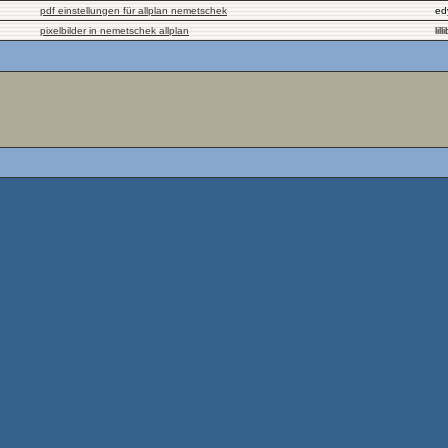
pdf einstellungen für allplan nemetschek
ed
pixelbilder in nemetschek allplan
lil