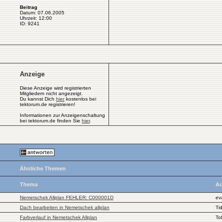
Beitrag
Datum: 07.06.2005
Uhrzeit: 12:00
ID: 9241
Anzeige
Diese Anzeige wird registrierten
Mitgliedern nicht angezeigt.
Du kannst Dich
hier
kostenlos bei
tektorum.de registrieren!
Informationen zur Anzeigenschaltung
bei tektorum.de finden Sie
hier
.
Ähnliche Themen
Thema
Au
Nemetschek Allplan FEHLER: C000001D
ev
Dach bearbeiten in Nemetschek allplan
Ti
Farbverlauf in Nemetschek Allplan
To