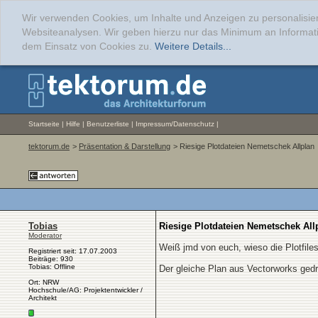
Wir verwenden Cookies, um Inhalte und Anzeigen zu personalisier
Websiteanalysen. Wir geben hierzu nur das Minimum an Informati
dem Einsatz von Cookies zu.
Weitere Details...
Startseite
|
Hilfe
|
Benutzerliste
|
Impressum/Datenschutz
|
tektorum.de
>
Präsentation & Darstellung
> Riesige Plotdateien Nemetschek Allplan
Tobias
Riesige Plotdateien Nemetschek All
Moderator
Weiß jmd von euch, wieso die Plotfiles
Registriert seit: 17.07.2003
Beiträge: 930
Tobias: Offline
Der gleiche Plan aus Vectorworks gedru
Ort: NRW
Hochschule/AG: Projektentwickler /
Architekt