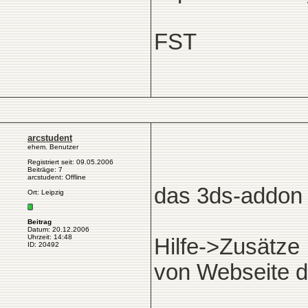
FST
arcstudent
ehem. Benutzer
Registriert seit: 09.05.2006
Beiträge: 7
arcstudent: Offline
das 3ds-addon i
Ort: Leipzig
Beitrag
Datum: 20.12.2006
Uhrzeit: 14:48
Hilfe->Zusätze
ID: 20492
von Webseite d