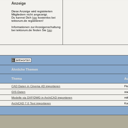
Anzeige
Diese Anzeige wird registrierten
Mitgliedern nicht angezeigt.
Du kannst Dich
hier
kostenlos bei
tektorum.de registrieren!
Informationen zur Anzeigenschaltung
bei tektorum.de finden Sie
hier
.
Ähnliche Themen
Thema
Au
CAD Daten in Cinema 4D importieren
Fl
GIS-Daten
st
Modelle via DXF/DWG in ArchiCAD importieren
mi
ArchiCAD 7.0 Text importieren
Ka