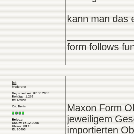
kann man das ei
____________
form follows fu
fst
Moderator
Registriert seit: 07.08.2003
Beiträge: 1.267
fst: Offline
Maxon Form Obj
Ort: Berlin
jeweiligem Ges
Beitrag
Datum: 15.12.2006
Uhrzeit: 00:13
importierten Obj
ID: 20403