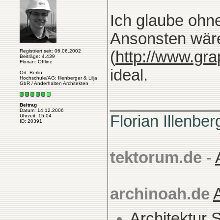
Ich glaube ohne
Ansonsten wär
Registriert seit: 06.06.2002
(
http://www.gr
Beiträge: 4.439
Florian: Offline
ideal.
Ort: Berlin
Hochschule/AG: Illenberger & Lilja
GbR / Anderhalten Architekten
____________
Beitrag
Datum: 14.12.2006
Florian Illenber
Uhrzeit: 15:04
ID: 20391
tektorum.de
-
archinoah.de
Architektur 