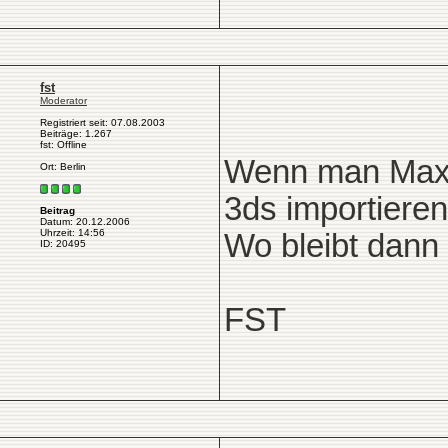
fst
Moderator
Registriert seit: 07.08.2003
Beiträge: 1.267
fst: Offline
Wenn man Maxon
Ort: Berlin
3ds importieren
Beitrag
Datum: 20.12.2006
Uhrzeit: 14:56
Wo bleibt dann
ID: 20495
FST