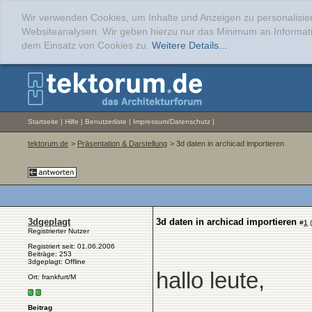
Wir verwenden Cookies, um Inhalte und Anzeigen zu personalisier
Websiteanalysen. Wir geben hierzu nur das Minimum an Informati
dem Einsatz von Cookies zu.
Weitere Details...
Startseite
|
Hilfe
|
Benutzerliste
|
Impressum/Datenschutz
|
tektorum.de
>
Präsentation & Darstellung
> 3d daten in archicad importieren
3dgeplagt
3d daten in archicad importieren
#
1
(
Registrierter Nutzer
Registriert seit: 01.06.2006
Beiträge: 253
3dgeplagt: Offline
hallo leute,
Ort: frankfurt/M
Beitrag