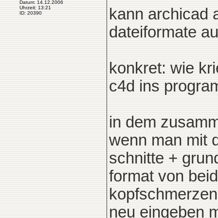
Datum: 14.12.2006
Uhrzeit: 13:21
kann archicad a
ID: 20390
dateiformate au
konkret: wie k
c4d ins progr
in dem zusam
wenn man mit di
schnitte + grun
format von bei
kopfschmerzen, 
neu eingeben 