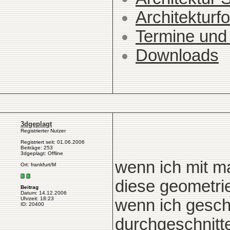
Architekturfo
Termine und
Downloads
3dgeplagt
Registrierter Nutzer
Registriert seit: 01.06.2006
Beiträge: 253
3dgeplagt: Offline
wenn ich mit m
Ort: frankfurt/M
diese geometrie
Beitrag
Datum: 14.12.2006
Uhrzeit: 18:23
wenn ich gescho
ID: 20400
durchgeschnitt