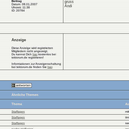
Beitrag
gruss
Datum: 08.01.2007
Andi
Uhrzeit: 11:36
ID: 20784
Anzeige
Diese Anzeige wird registrierten
Mitgliedern nicht angezeigt.
Du kannst Dich
hier
kostenlos bei
tektorum.de registrieren!
Informationen zur Anzeigenschaltung
bei tektorum.de finden Sie
hier
.
Ähnliche Themen
Thema
Au
Staffagen
mi
Staffagen
tin
Staffagen
sa
suche staffagen
aa