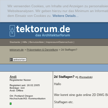
Wir verwenden Cookies, um Inhalte und Anzeigen zu personalisier
Websiteanalysen. Wir geben hierzu nur das Minimum an Informati
dem Einsatz von Cookies zu.
Weitere Details...
Startseite
|
Hilfe
|
Benutzerliste
|
Impressum/Datenschutz
|
tektorum.de
>
Präsentation & Darstellung
> 2d Staffagen?
Andi
2d Staffagen?
#
1
(
Permalink
)
Registrierter Nutzer
Hallo
Registriert seit: 18.02.2005
Beiträge: 114
Andi: Offline
Wer kennt eine gute online 2D DWG Bi
Ort: Portland Oregon
Hochschule/AG: Kommunikation
Staffagen etc.