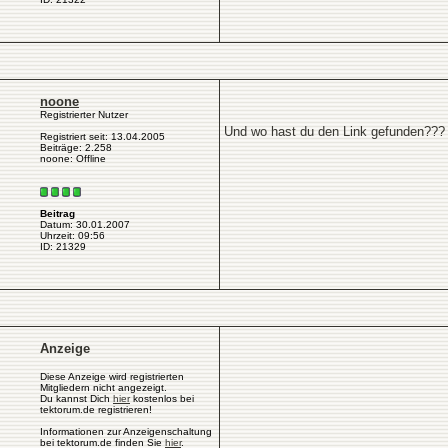
noone
Registrierter Nutzer
Und wo hast du den Link gefunden??? 
Registriert seit: 13.04.2005
Beiträge: 2.258
noone: Offline
Beitrag
Datum: 30.01.2007
Uhrzeit: 09:56
ID: 21329
Anzeige
Diese Anzeige wird registrierten
Mitgliedern nicht angezeigt.
Du kannst Dich
hier
kostenlos bei
tektorum.de registrieren!
Informationen zur Anzeigenschaltung
bei tektorum.de finden Sie
hier
.