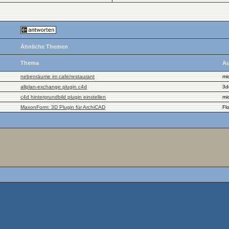
Ähnliche Themen
Thema
Au
nebenräume im cafe/restaurant
mi
allplan-exchange plugin c4d
3d
c4d hintergrundbild plugin einstellen
mi
MaxonForm: 3D Plugin für ArchiCAD
Fl