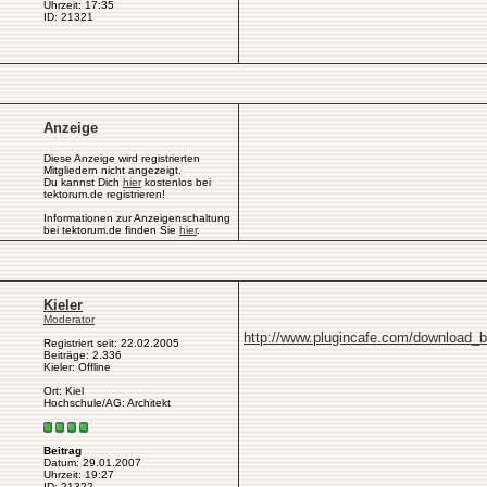
Uhrzeit: 17:35
ID: 21321
Anzeige
Diese Anzeige wird registrierten
Mitgliedern nicht angezeigt.
Du kannst Dich
hier
kostenlos bei
tektorum.de registrieren!
Informationen zur Anzeigenschaltung
bei tektorum.de finden Sie
hier
.
Kieler
Moderator
http://www.plugincafe.com/download_
Registriert seit: 22.02.2005
Beiträge: 2.336
Kieler: Offline
Ort: Kiel
Hochschule/AG: Architekt
Beitrag
Datum: 29.01.2007
Uhrzeit: 19:27
ID: 21322