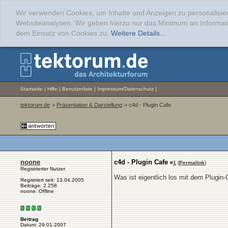
Wir verwenden Cookies, um Inhalte und Anzeigen zu personalisier
Websiteanalysen. Wir geben hierzu nur das Minimum an Informati
dem Einsatz von Cookies zu.
Weitere Details...
Startseite
|
Hilfe
|
Benutzerliste
|
Impressum/Datenschutz
|
tektorum.de
>
Präsentation & Darstellung
> c4d - Plugin Cafe
noone
c4d - Plugin Cafe
#
1
(
Permalink
)
Registrierter Nutzer
Was ist eigentlich los mit dem Plug
Registriert seit: 13.04.2005
Beiträge: 2.258
noone: Offline
Beitrag
Datum: 29.01.2007