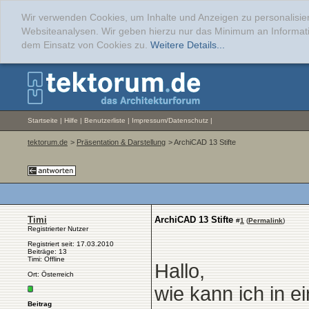
Wir verwenden Cookies, um Inhalte und Anzeigen zu personalisier
Websiteanalysen. Wir geben hierzu nur das Minimum an Informati
dem Einsatz von Cookies zu.
Weitere Details...
Startseite
|
Hilfe
|
Benutzerliste
|
Impressum/Datenschutz
|
tektorum.de
>
Präsentation & Darstellung
> ArchiCAD 13 Stifte
Timi
ArchiCAD 13 Stifte
#
1
(
Permalink
)
Registrierter Nutzer
Registriert seit: 17.03.2010
Beiträge: 13
Timi: Offline
Hallo,
Ort: Österreich
wie kann ich in ei
Beitrag