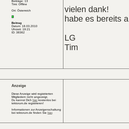
Beiträge: 13
Timi: Offline
vielen dank!
Ort: Österreich
habe es bereits a
Beitrag
Datum: 18.03.2010
Uhrzeit: 19:21
ID: 38362
LG
Tim
Anzeige
Diese Anzeige wird registrierten
Mitgliedern nicht angezeigt.
Du kannst Dich
hier
kostenlos bei
tektorum.de registrieren!
Informationen zur Anzeigenschaltung
bei tektorum.de finden Sie
hier
.