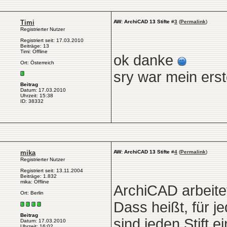
Timi
AW: ArchiCAD 13 Stifte
#
3
(
Permalink
)
Registrierter Nutzer
Registriert seit: 17.03.2010
Beiträge: 13
Timi: Offline
ok danke
Ort: Österreich
sry war mein er
Beitrag
Datum: 17.03.2010
Uhrzeit: 15:38
ID: 38332
mika
AW: ArchiCAD 13 Stifte
#
4
(
Permalink
)
Registrierter Nutzer
Registriert seit: 13.11.2004
Beiträge: 1.832
mika: Offline
ArchiCAD arbeitet 
Ort: Berlin
Dass heißt, für je
Beitrag
sind jeden Stift e
Datum: 17.03.2010
Uhrzeit: 16:02