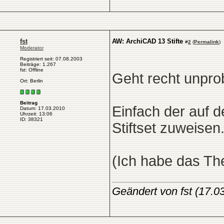
fst
AW: ArchiCAD 13 Stifte
#
2
(
Permalink
)
Moderator
Registriert seit: 07.08.2003
Beiträge: 1.267
fst: Offline
Geht recht unpro
Ort: Berlin
Beitrag
Einfach der auf 
Datum: 17.03.2010
Uhrzeit: 13:06
ID: 38321
Stiftset zuweisen
(Ich habe das Th
Geändert von fst (17.