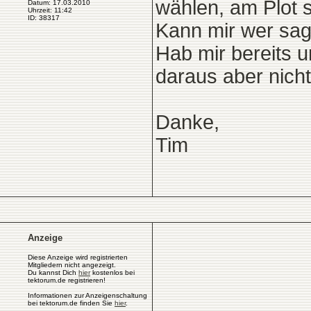
wählen, am Plot s
Datum: 17.03.2010
Uhrzeit: 11:42
ID: 38317
Kann mir wer sag
Hab mir bereits u
daraus aber nicht
Danke,
Tim
Anzeige
Diese Anzeige wird registrierten
Mitgliedern nicht angezeigt.
Du kannst Dich
hier
kostenlos bei
tektorum.de registrieren!
Informationen zur Anzeigenschaltung
bei tektorum.de finden Sie
hier
.