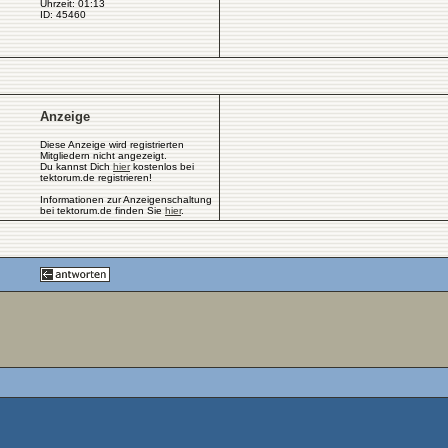
Uhrzeit: 01:13
ID: 45460
Anzeige
Diese Anzeige wird registrierten
Mitgliedern nicht angezeigt.
Du kannst Dich
hier
kostenlos bei
tektorum.de registrieren!
Informationen zur Anzeigenschaltung
bei tektorum.de finden Sie
hier
.