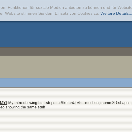
ren, Funktionen für soziale Medien anbieten zu können und für Websi
erer Website stimmen Sie dem Einsatz von Cookies zu.
Weitere Details..
1MYI
My intro showing first steps in SketchUp® -- modeling some 3D shapes, t
deo showing the same stuff.