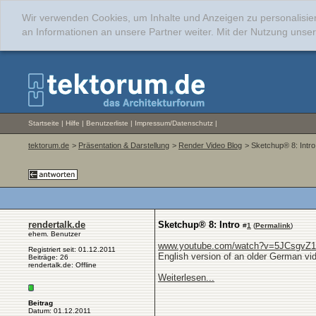
Wir verwenden Cookies, um Inhalte und Anzeigen zu personalisie
an Informationen an unsere Partner weiter. Mit der Nutzung uns
Startseite
|
Hilfe
|
Benutzerliste
|
Impressum/Datenschutz
|
tektorum.de
>
Präsentation & Darstellung
>
Render Video Blog
> Sketchup® 8: Intro
rendertalk.de
Sketchup® 8: Intro
#
1
(
Permalink
)
ehem. Benutzer
www.youtube.com/watch?v=5JCsgvZ
Registriert seit: 01.12.2011
English version of an older German vi
Beiträge: 26
rendertalk.de: Offline
Weiterlesen...
Beitrag
Datum: 01.12.2011