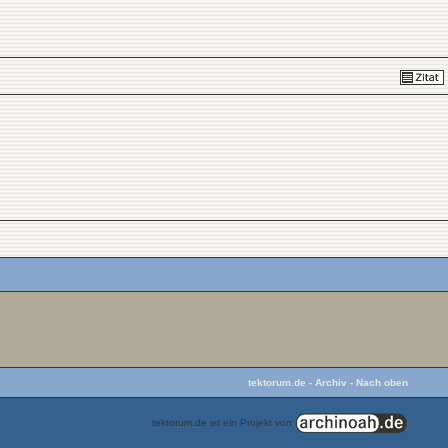
tektorum.de
-
Archiv
-
Nach oben
tektorum.de ist ein Projekt von