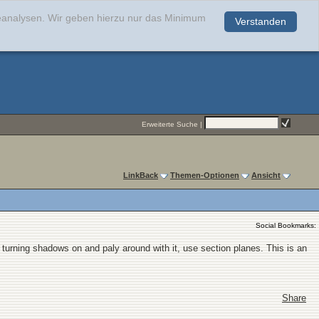
teanalysen. Wir geben hierzu nur das Minimum
Verstanden
.
Erweiterte Suche
|
LinkBack
Themen-Optionen
Ansicht
Social Bookmarks:
urning shadows on and paly around with it, use section planes. This is an
Share