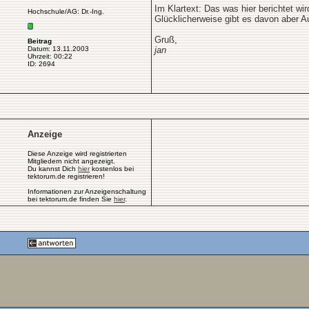
Im Klartext: Das was hier berichtet w
Hochschule/AG: Dr.-Ing.
Glücklicherweise gibt es davon aber A
Gruß,
Beitrag
Datum: 13.11.2003
jan
Uhrzeit: 00:22
ID: 2694
Anzeige
Diese Anzeige wird registrierten
Mitgliedern nicht angezeigt.
Du kannst Dich
hier
kostenlos bei
tektorum.de registrieren!
Informationen zur Anzeigenschaltung
bei tektorum.de finden Sie
hier
.