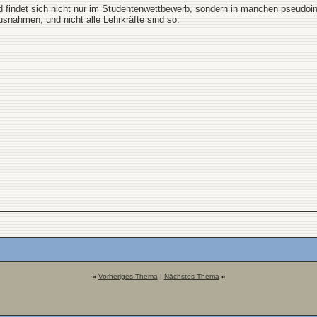
ird findet sich nicht nur im Studentenwettbewerb, sondern in manchen pseudoi
usnahmen, und nicht alle Lehrkräfte sind so.
«
Vorheriges Thema
|
Nächstes Thema
»