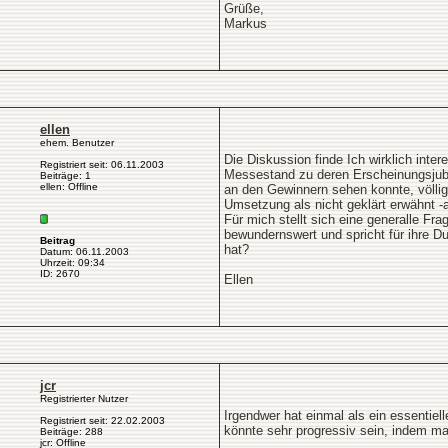
Grüße,
Markus
ellen
ehem. Benutzer
Die Diskussion finde Ich wirklich int
Registriert seit: 06.11.2003
Messestand zu deren Erscheinungsjubil
Beiträge: 1
ellen: Offline
an den Gewinnern sehen konnte, völlig
Umsetzung als nicht geklärt erwähnt -a
Für mich stellt sich eine generalle F
bewundernswert und spricht für ihre Du
Beitrag
hat?
Datum: 06.11.2003
Uhrzeit: 09:34
ID: 2670
Ellen
jcr
Registrierter Nutzer
Irgendwer hat einmal als ein essentie
Registriert seit: 22.02.2003
könnte sehr progressiv sein, indem ma
Beiträge: 288
jcr: Offline