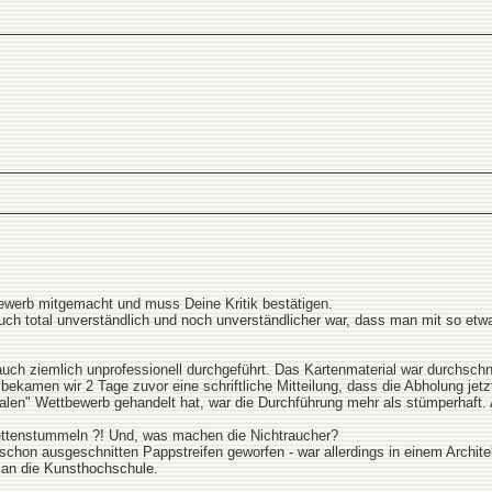
ewerb mitgemacht und muss Deine Kritik bestätigen.
ch total unverständlich und noch unverständlicher war, dass man mit so etwas
ch ziemlich unprofessionell durchgeführt. Das Kartenmaterial war durchschnit
ekamen wir 2 Tage zuvor eine schriftliche Mitteilung, dass die Abholung je
alen" Wettbewerb gehandelt hat, war die Durchführung mehr als stümperhaft. Ab
ettenstummeln ?! Und, was machen die Nichtraucher?
chon ausgeschnitten Pappstreifen geworfen - war allerdings in einem Architekt
 an die Kunsthochschule.