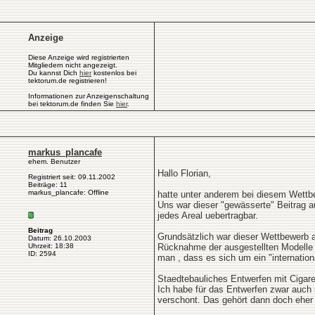
Anzeige
Diese Anzeige wird registrierten
Mitgliedern nicht angezeigt.
Du kannst Dich
hier
kostenlos bei
tektorum.de registrieren!
Informationen zur Anzeigenschaltung
bei tektorum.de finden Sie
hier
.
markus_plancafe
ehem. Benutzer
Hallo Florian,
Registriert seit: 09.11.2002
Beiträge: 11
markus_plancafe: Offline
hatte unter anderem bei diesem Wettb
Uns war dieser "gewässerte" Beitrag au
jedes Areal uebertragbar.
Beitrag
Grundsätzlich war dieser Wettbewerb au
Datum: 26.10.2003
Uhrzeit: 18:38
Rücknahme der ausgestellten Modelle b
ID: 2594
man , dass es sich um ein "internation
Staedtebauliches Entwerfen mit Cigar
Ich habe für das Entwerfen zwar auch s
verschont. Das gehört dann doch eher