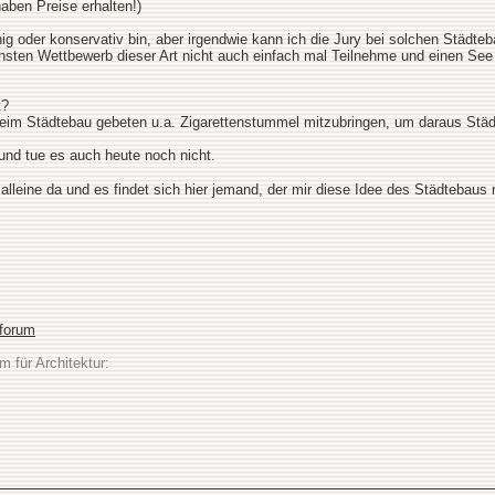
aben Preise erhalten!)
nig oder konservativ bin, aber irgendwie kann ich die Jury bei solchen Städt
ächsten Wettbewerb dieser Art nicht auch einfach mal Teilnehme und einen Se
t?
eim Städtebau gebeten u.a. Zigarettenstummel mitzubringen, um daraus Städ
und tue es auch heute noch nicht.
 alleine da und es findet sich hier jemand, der mir diese Idee des Städtebaus
sforum
m für Architektur: