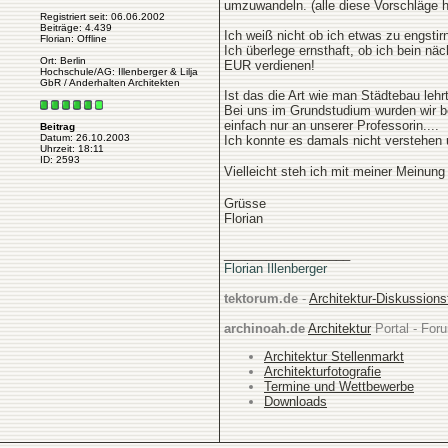
umzuwandeln. (alle diese Vorschläge h
Registriert seit: 06.06.2002
Beiträge: 4.439
Ich weiß nicht ob ich etwas zu engstir
Florian: Offline
Ich überlege ernsthaft, ob ich bein n
Ort: Berlin
EUR verdienen!
Hochschule/AG: Illenberger & Lilja
GbR / Anderhalten Architekten
Ist das die Art wie man Städtebau lehr
Bei uns im Grundstudium wurden wir b
einfach nur an unserer Professorin....
Beitrag
Datum: 26.10.2003
Ich konnte es damals nicht verstehen 
Uhrzeit: 18:11
ID: 2593
Vielleicht steh ich mit meiner Meinung
Grüsse
Florian
__________________
Florian Illenberger
tektorum.de
-
Architektur-Diskussion
archinoah.de
Architektur
Portal - Foru
Architektur Stellenmarkt
Architekturfotografie
Termine und Wettbewerbe
Downloads