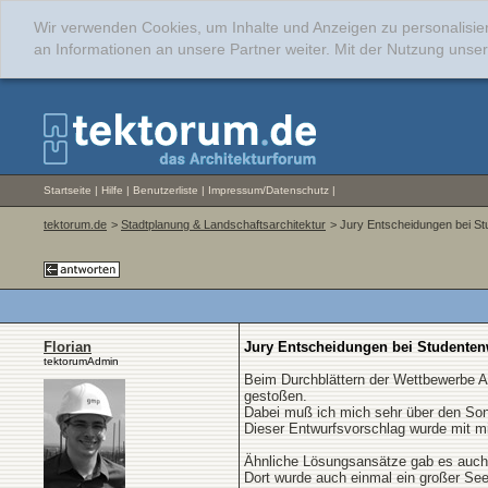
Wir verwenden Cookies, um Inhalte und Anzeigen zu personalisie
an Informationen an unsere Partner weiter. Mit der Nutzung uns
Startseite
|
Hilfe
|
Benutzerliste
|
Impressum/Datenschutz
|
tektorum.de
>
Stadtplanung & Landschaftsarchitektur
> Jury Entscheidungen bei S
Florian
Jury Entscheidungen bei Studente
tektorumAdmin
Beim Durchblättern der Wettbewerbe Akt
gestoßen.
Dabei muß ich mich sehr über den Sond
Dieser Entwurfsvorschlag wurde mit m
Ähnliche Lösungsansätze gab es auch 
Dort wurde auch einmal ein großer Se