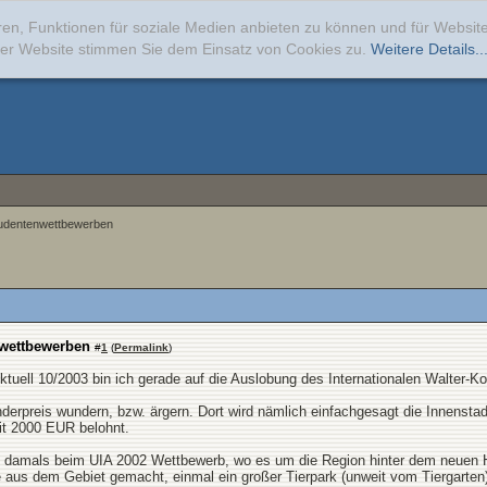
ren, Funktionen für soziale Medien anbieten zu können und für Websi
erer Website stimmen Sie dem Einsatz von Cookies zu.
Weitere Details..
tudentenwettbewerben
nwettbewerben
#
1
(
Permalink
)
uell 10/2003 bin ich gerade auf die Auslobung des Internationalen Walter-Kol
erpreis wundern, bzw. ärgern. Dort wird nämlich einfachgesagt die Innenstad
it 2000 EUR belohnt.
damals beim UIA 2002 Wettbewerb, wo es um die Region hinter dem neuen Ha
e aus dem Gebiet gemacht, einmal ein großer Tierpark (unweit vom Tiergarte