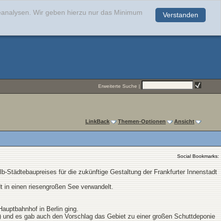
teanalysen. Wir geben hierzu nur das Minimum
Verstanden
.
Erweiterte Suche
|
LinkBack
Themen-Optionen
Ansicht
Social Bookmarks:
b-Städtebaupreises für die zukünftige Gestaltung der Frankfurter Innenstadt
t in einen riesengroßen See verwandelt.
uptbahnhof in Berlin ging.
n) und es gab auch den Vorschlag das Gebiet zu einer großen Schuttdeponie