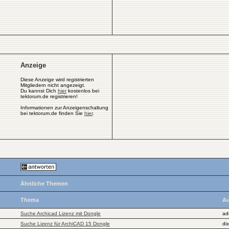
Anzeige
Diese Anzeige wird registrierten
Mitgliedern nicht angezeigt.
Du kannst Dich
hier
kostenlos bei
tektorum.de registrieren!
Informationen zur Anzeigenschaltung
bei tektorum.de finden Sie
hier
.
Ähnliche Themen
Thema
Au
Suche Archicad Lizenz mit Dongle
ad
Suche Lizenz für ArchiCAD 15 Dongle
di