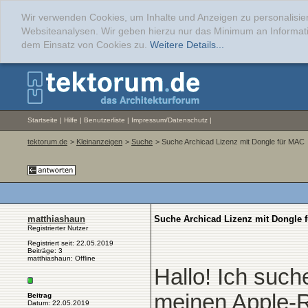
Wir verwenden Cookies, um Inhalte und Anzeigen zu personalisier
Websiteanalysen. Wir geben hierzu nur das Minimum an Informati
dem Einsatz von Cookies zu.
Weitere Details...
Startseite
|
Hilfe
|
Benutzerliste
|
Impressum/Datenschutz
|
tektorum.de
>
Kleinanzeigen
>
Suche
> Suche Archicad Lizenz mit Dongle für MAC
matthiashaun
Suche Archicad Lizenz mit Dongle 
Registrierter Nutzer
Registriert seit: 22.05.2019
Beiträge: 3
matthiashaun: Offline
Hallo! Ich such
meinen Apple-
Beitrag
Datum: 22.05.2019