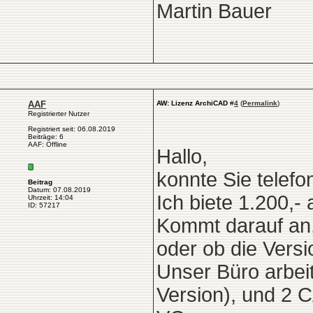
Martin Bauer
AAF
AW: Lizenz ArchiCAD
#
4
(
Permalink
)
Registrierter Nutzer
Registriert seit: 06.08.2019
Beiträge: 6
AAF: Offline
Hallo,
konnte Sie telefo
Beitrag
Datum: 07.08.2019
Ich biete 1.200,-
Uhrzeit: 14:04
ID: 57217
Kommt darauf an,
oder ob die Versi
Unser Büro arbeit
Version), und 2 