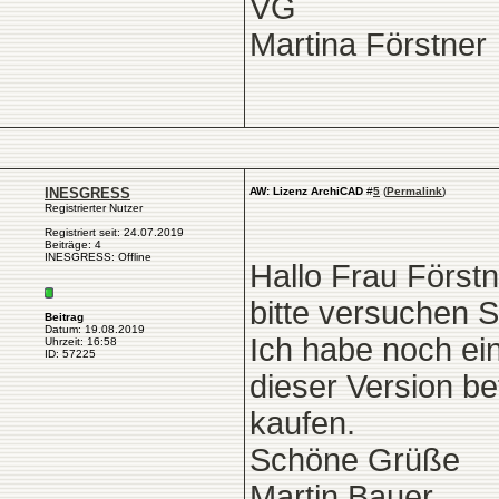
VG
Martina Förstner
INESGRESS
AW: Lizenz ArchiCAD
#
5
(
Permalink
)
Registrierter Nutzer
Registriert seit: 24.07.2019
Beiträge: 4
INESGRESS: Offline
Hallo Frau Förstn
bitte versuchen 
Beitrag
Datum: 19.08.2019
Ich habe noch ei
Uhrzeit: 16:58
ID: 57225
dieser Version be
kaufen.
Schöne Grüße
Martin Bauer