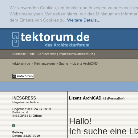
Wir verwenden Cookies, um Inhalte und Anzeigen zu personalisier
Websiteanalysen. Wir geben hierzu nur das Minimum an Informati
dem Einsatz von Cookies zu.
Weitere Details...
Startseite
|
Hilfe
|
Benutzerliste
|
Impressum/Datenschutz
|
tektorum.de
>
Kleinanzeigen
>
Suche
> Lizenz ArchiCAD
INESGRESS
Lizenz ArchiCAD
#
1
(
Permalink
)
Registrierter Nutzer
Registriert seit: 24.07.2019
Beiträge: 4
INESGRESS: Offline
Hallo!
Ich suche eine L
Beitrag
Datum: 24.07.2019