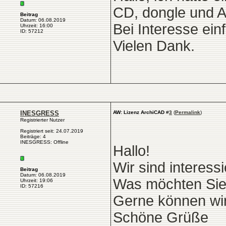
CD, dongle und A
Beitrag
Datum: 06.08.2019
Bei Interesse ein
Uhrzeit: 16:00
ID: 57212
Vielen Dank.
INESGRESS
AW: Lizenz ArchiCAD
#
3
(
Permalink
)
Registrierter Nutzer
Registriert seit: 24.07.2019
Beiträge: 4
INESGRESS: Offline
Hallo!
Wir sind interessi
Beitrag
Datum: 06.08.2019
Was möchten Sie
Uhrzeit: 19:06
ID: 57216
Gerne können wir
Schöne Grüße