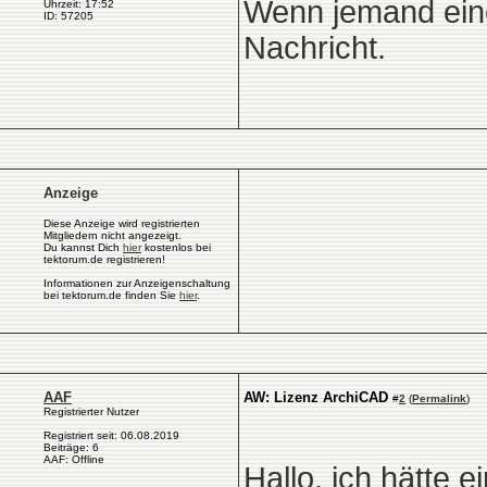
Wenn jemand eine
Uhrzeit: 17:52
ID: 57205
Nachricht.
Anzeige
Diese Anzeige wird registrierten
Mitgliedern nicht angezeigt.
Du kannst Dich
hier
kostenlos bei
tektorum.de registrieren!
Informationen zur Anzeigenschaltung
bei tektorum.de finden Sie
hier
.
AAF
AW: Lizenz ArchiCAD
#
2
(
Permalink
)
Registrierter Nutzer
Registriert seit: 06.08.2019
Beiträge: 6
AAF: Offline
Hallo, ich hätte e