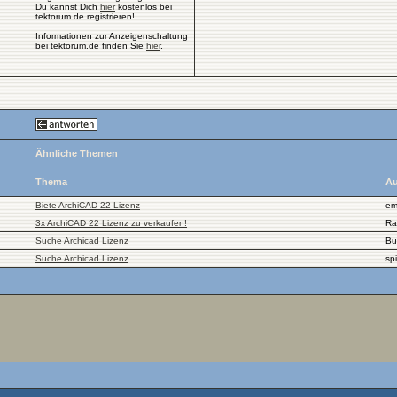
Du kannst Dich
hier
kostenlos bei
tektorum.de registrieren!
Informationen zur Anzeigenschaltung
bei tektorum.de finden Sie
hier
.
Ähnliche Themen
Thema
Au
Biete ArchiCAD 22 Lizenz
em
3x ArchiCAD 22 Lizenz zu verkaufen!
Ra
Suche Archicad Lizenz
Bu
Suche Archicad Lizenz
sp