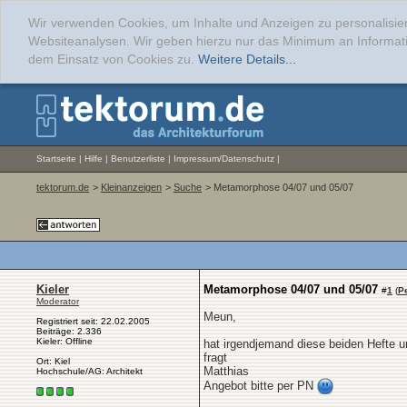
Wir verwenden Cookies, um Inhalte und Anzeigen zu personalisier
Websiteanalysen. Wir geben hierzu nur das Minimum an Informati
dem Einsatz von Cookies zu.
Weitere Details...
Startseite
|
Hilfe
|
Benutzerliste
|
Impressum/Datenschutz
|
tektorum.de
>
Kleinanzeigen
>
Suche
> Metamorphose 04/07 und 05/07
Kieler
Metamorphose 04/07 und 05/07
#
1
(
P
Moderator
Meun,
Registriert seit: 22.02.2005
Beiträge: 2.336
Kieler: Offline
hat irgendjemand diese beiden Hefte 
fragt
Ort: Kiel
Matthias
Hochschule/AG: Architekt
Angebot bitte per PN