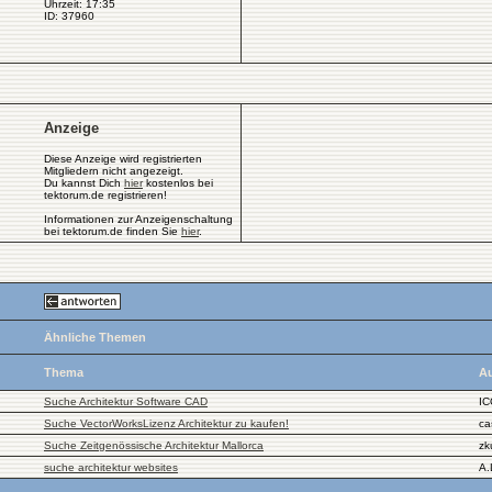
Uhrzeit: 17:35
ID: 37960
Anzeige
Diese Anzeige wird registrierten
Mitgliedern nicht angezeigt.
Du kannst Dich
hier
kostenlos bei
tektorum.de registrieren!
Informationen zur Anzeigenschaltung
bei tektorum.de finden Sie
hier
.
Ähnliche Themen
Thema
Au
Suche Architektur Software CAD
IC
Suche VectorWorksLizenz Architektur zu kaufen!
ca
Suche Zeitgenössische Architektur Mallorca
zk
suche architektur websites
A.