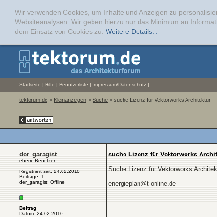
Wir verwenden Cookies, um Inhalte und Anzeigen zu personalisier
Websiteanalysen. Wir geben hierzu nur das Minimum an Informati
dem Einsatz von Cookies zu.
Weitere Details...
Startseite
|
Hilfe
|
Benutzerliste
|
Impressum/Datenschutz
|
tektorum.de
>
Kleinanzeigen
>
Suche
> suche Lizenz für Vektorworks Architektur
der_garagist
suche Lizenz für Vektorworks Archit
ehem. Benutzer
Suche Lizenz für Vektorworks Architekt
Registriert seit: 24.02.2010
Beiträge: 1
der_garagist: Offline
energieplan@t-online.de
Beitrag
Datum: 24.02.2010