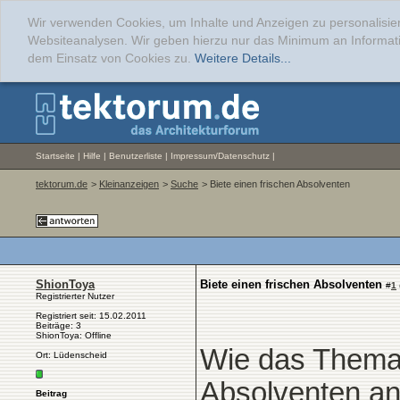
Wir verwenden Cookies, um Inhalte und Anzeigen zu personalisier
Websiteanalysen. Wir geben hierzu nur das Minimum an Informati
dem Einsatz von Cookies zu.
Weitere Details...
Startseite
|
Hilfe
|
Benutzerliste
|
Impressum/Datenschutz
|
tektorum.de
>
Kleinanzeigen
>
Suche
> Biete einen frischen Absolventen
ShionToya
Biete einen frischen Absolventen
#
1
Registrierter Nutzer
Registriert seit: 15.02.2011
Beiträge: 3
ShionToya: Offline
Wie das Thema 
Ort: Lüdenscheid
Absolventen an.
Beitrag