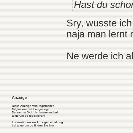
Hast du scho
Sry, wusste ich 
naja man lernt 
Ne werde ich a
Anzeige
Diese Anzeige wird registrierten
Mitgliedern nicht angezeigt.
Du kannst Dich
hier
kostenlos bei
tektorum.de registrieren!
Informationen zur Anzeigenschaltung
bei tektorum.de finden Sie
hier
.