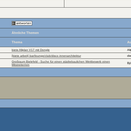
Ähnliche Themen
Thema
Au
biete Allplan V17 mit Dongle
Al
[biete arbeit] bar/lounge/club/disco innenarchitektur
di
Großraum Bielefeld - Suche für einen städtebaulichen Wettbewerb einen
Bj
Mitstreiter/ein