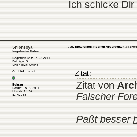
Ich schicke Dir
ShionToya
AW: Biete einen frischen Absolventen
#
4
(
Per
Registrierter Nutzer
Registriert seit: 15.02.2011
Beiträge: 3
ShionToya: Offline
Zitat:
Ort: Lüdenscheid
Zitat von
Arc
Beitrag
Datum: 15.02.2011
Uhrzeit: 14:36
Falscher Fore
ID: 42538
Paßt besser
h