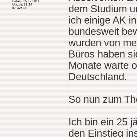
Datum: 15.02.2011
Uhrzeit: 13:24
dem Studium un
ID: 42533
ich einige AK i
bundesweit bew
wurden von mei
Büros haben si
Monate warte o
Deutschland.
So nun zum Th
Ich bin ein 25 
den Einstieg i