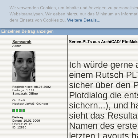
Wir verwenden Cookies, um Inhalte und Anzeigen zu personalisier
Websiteanalysen. Wir geben hierzu nur das Minimum an Informati
dem Einsatz von Cookies zu.
Weitere Details...
Einzelnen Beitrag anzeigen
Samsarah
Serien-PLTs aus ArchiCAD/ PlotMak
Admin
Ich würde gerne 
einem Rutsch PLT
sicher über den 
Registriert seit: 08.06.2002
Beiträge: 1.141
Plotdialog die en
Samsarah: Offline
Ort: Berlin
sichern...), und 
Hochschule/AG: Gründer
sieht das Resulta
Beitrag
Datum: 10.01.2006
Namen des ersten 
Uhrzeit: 21:15
ID: 12896
letzten Layouts h