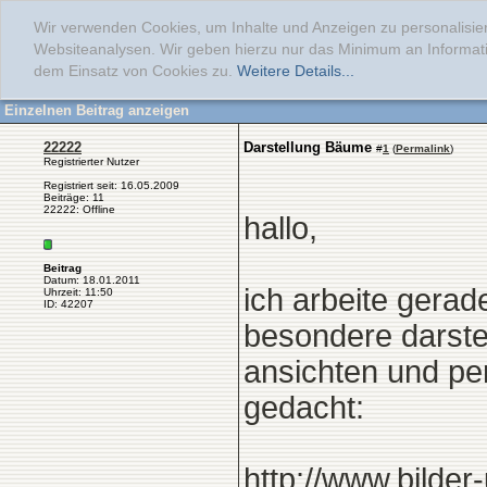
Wir verwenden Cookies, um Inhalte und Anzeigen zu personalisier
Websiteanalysen. Wir geben hierzu nur das Minimum an Informati
dem Einsatz von Cookies zu.
Weitere Details...
Einzelnen Beitrag anzeigen
22222
Darstellung Bäume
#
1
(
Permalink
)
Registrierter Nutzer
Registriert seit: 16.05.2009
Beiträge: 11
22222: Offline
hallo,
Beitrag
Datum: 18.01.2011
ich arbeite gera
Uhrzeit: 11:50
ID: 42207
besondere darste
ansichten und pe
gedacht:
http://www.bilde