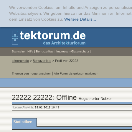
Wir verwenden Cookies, um Inhalte und Anzeigen zu personalisier
Websiteanalysen. Wir geben hierzu nur das Minimum an Informati
dem Einsatz von Cookies zu.
Weitere Details...
Startseite
|
Hilfe
|
Benutzerliste
|
Impressum/Datenschutz
|
tektorum.de
>
Benutzerliste
> Profil von 22222
|
Themen von heute ansehen
Alle Foren als gelesen markieren
22222 22222: Offline
Registrierter Nutzer
Letzte Aktivität:
18.01.2011
16:43
Statistiken