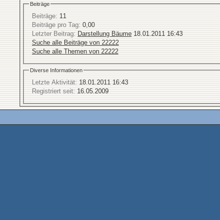
Beiträge
Beiträge:
11
Beiträge pro Tag:
0,00
Letzter Beitrag:
Darstellung Bäume
18.01.2011
16:43
Suche alle Beiträge von 22222
Suche alle Themen von 22222
Diverse Informationen
Letzte Aktivität:
18.01.2011
16:43
Registriert seit:
16.05.2009