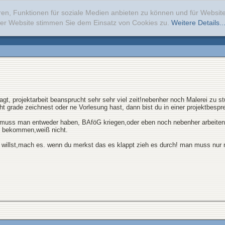
ren, Funktionen für soziale Medien anbieten zu können und für Websi
erer Website stimmen Sie dem Einsatz von Cookies zu.
Weitere Details..
t, projektarbeit beansprucht sehr sehr viel zeit!nebenher noch Malerei zu stu
cht grade zeichnest oder ne Vorlesung hast, dann bist du in einer projektbespre
 muss man entweder haben, BAföG kriegen,oder eben noch nebenher arbeiten..
zu bekommen,weiß nicht.
 willst,mach es. wenn du merkst das es klappt zieh es durch! man muss nur mi