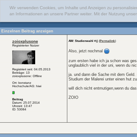
Wir verwenden Cookies, um Inhalte und Anzeigen zu personalisie
an Informationen an unsere Partner weiter. Mit der Nutzung uns
Einzelnen Beitrag anzeigen
zoioxplusone
AW: Studienwahl
#
4
(
Permalink
)
Registrierter Nutzer
Also, jetzt nochmal
zum ersten habe ich ja schon was gesag
unglaublich viel in der uni, wenn du ni
Registriert seit: 04.05.2013
Beiträge: 13
ja. und dann die Sache mit dem Geld.
zoioxplusone: Offline
Studium der Malerei unter einen hut 
Ort: konstanz
Hochschule/AG: hiwi
will dich nicht entmutigen,wenn du das
ZOIO
Beitrag
Datum: 25.07.2014
Uhrzeit: 13:47
ID: 53084