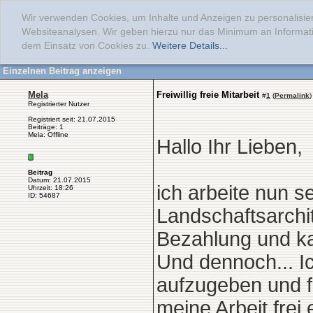
Wir verwenden Cookies, um Inhalte und Anzeigen zu personalisier
Websiteanalysen. Wir geben hierzu nur das Minimum an Informati
dem Einsatz von Cookies zu.
Weitere Details...
Einzelnen Beitrag anzeigen
Mela
Freiwillig freie Mitarbeit
#
1
(
Permalink
)
Registrierter Nutzer
Registriert seit: 21.07.2015
Beiträge: 1
Mela: Offline
Hallo Ihr Lieben,
Beitrag
Datum: 21.07.2015
ich arbeite nun s
Uhrzeit: 18:26
ID: 54687
Landschaftsarchit
Bezahlung und ka
Und dennoch... I
aufzugeben und fr
meine Arbeit frei