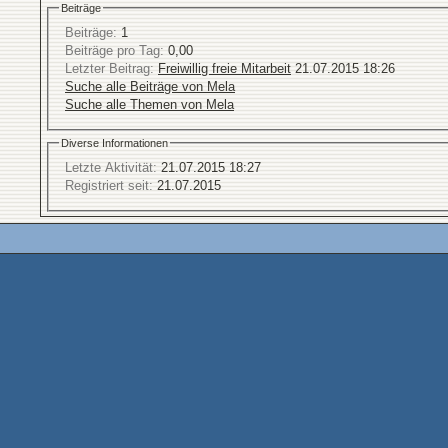
Beiträge
Beiträge:
1
Beiträge pro Tag:
0,00
Letzter Beitrag:
Freiwillig freie Mitarbeit
21.07.2015
18:26
Suche alle Beiträge von Mela
Suche alle Themen von Mela
Diverse Informationen
Letzte Aktivität:
21.07.2015
18:27
Registriert seit:
21.07.2015