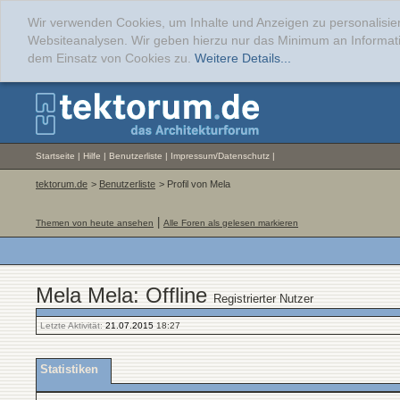
Wir verwenden Cookies, um Inhalte und Anzeigen zu personalisier
Websiteanalysen. Wir geben hierzu nur das Minimum an Informati
dem Einsatz von Cookies zu.
Weitere Details...
Startseite
|
Hilfe
|
Benutzerliste
|
Impressum/Datenschutz
|
tektorum.de
>
Benutzerliste
> Profil von Mela
|
Themen von heute ansehen
Alle Foren als gelesen markieren
Mela Mela: Offline
Registrierter Nutzer
Letzte Aktivität:
21.07.2015
18:27
Statistiken