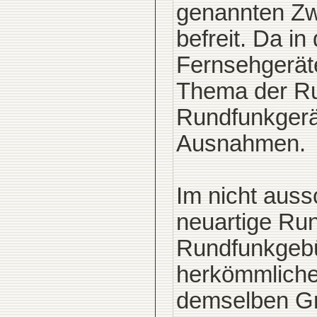
genannten Zw
befreit. Da i
Fernsehgeräte
Thema der Run
Rundfunkgerät
Ausnahmen.
Im nicht aussc
neuartige Run
Rundfunkgebüh
herkömmliche
demselben G