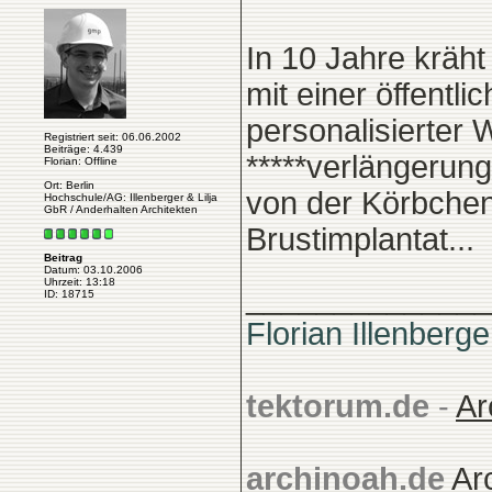
In 10 Jahre kräh
mit einer öffentl
personalisierter 
Registriert seit: 06.06.2002
Beiträge: 4.439
*****verlängeru
Florian: Offline
Ort: Berlin
von der Körbchen
Hochschule/AG: Illenberger & Lilja
GbR / Anderhalten Architekten
Brustimplantat...
Beitrag
Datum: 03.10.2006
Uhrzeit: 13:18
______________
ID: 18715
Florian Illenberge
tektorum.de
-
Ar
archinoah.de
Ar