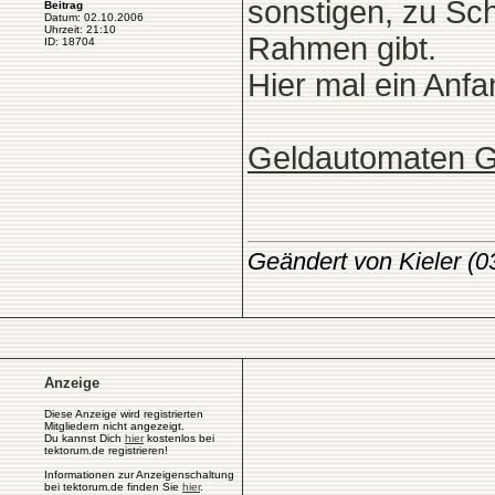
sonstigen, zu S
Beitrag
Datum: 02.10.2006
Uhrzeit: 21:10
Rahmen gibt.
ID: 18704
Hier mal ein Anfa
Geldautomaten 
Geändert von Kieler (
Anzeige
Diese Anzeige wird registrierten
Mitgliedern nicht angezeigt.
Du kannst Dich
hier
kostenlos bei
tektorum.de registrieren!
Informationen zur Anzeigenschaltung
bei tektorum.de finden Sie
hier
.