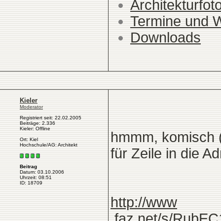
Architekturfot
Termine und 
Downloads
Kieler
Moderator
Registriert seit: 22.02.2005
Beiträge: 2.336
Kieler: Offline
hmmm, komisch (l
Ort: Kiel
Hochschule/AG: Architekt
für Zeile in die 
Beitrag
Datum: 03.10.2006
Uhrzeit: 08:51
ID: 18709
http://www
.faz.net/s/Ru