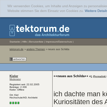
Wir verwenden Cookies, um Inhalte und Anzeigen zu personalisier
Website stimmen Sie dem Einsatz von Cookies zu.
Weitere Details
Startseite
|
Hilfe
|
Benutzerliste
|
Impressum/Datenschutz
|
tektorum.de
>
andere Themen
> neues aus Schilda
Kieler
++neues aus Schilda++
#
1
(
Permalink
)
Moderator
Registriert seit: 22.02.2005
Beiträge: 2.336
Kieler: Offline
ich dachte man k
Ort: Kiel
Hochschule/AG: Architekt
Kuriositäten des