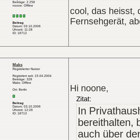
Beiträge: 2.258
noone: Offline
cool, das heisst, 
Fernsehgerät, aber
Beitrag
Datum: 03.10.2006
Uhrzeit: 11:28
ID: 18712
Maks
Registrierter Nutzer
Registriert seit: 15.04.2004
Beiträge: 328
Maks: Offline
Hi noone,
Ort: Berlin
Zitat:
Beitrag
Datum: 03.10.2006
In Privathaus
Uhrzeit: 12:26
ID: 18713
bereithalten,
auch über de