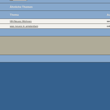
Ähnliche Themen
Thema
Au
HH-Neues Wohnen
se
was neues in amsterdam
os