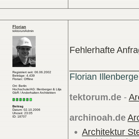
Florian
tektorumAdmin
Fehlerhafte Anfr
______________
Registriert seit: 06.06.2002
Florian Illenberge
Beiträge: 4.439
Florian: Offline
Ort: Berlin
Hochschule/AG: Illenberger & Lilja
GbR / Anderhalten Architekten
tektorum.de
-
Ar
Beitrag
Datum: 02.10.2006
Uhrzeit: 23:05
archinoah.de
Ar
ID: 18707
Architektur St