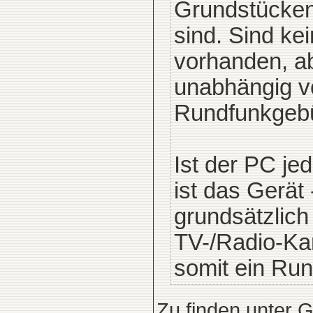
Grundstücken
sind. Sind k
vorhanden, ab
unabhängig vo
Rundfunkgebü
Ist der PC je
ist das Gerät
grundsätzlich
TV-/Radio-Ka
somit ein Run
Zu finden unter
G