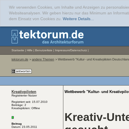
Wir verwenden Cookies, um Inhalte und Anzeigen zu personalisier
Websiteanalysen. Wir geben hierzu nur das Minimum an Informati
dem Einsatz von Cookies zu.
Weitere Details...
Startseite
|
Hilfe
|
Benutzerliste
|
Impressum/Datenschutz
|
tektorum.de
>
andere Themen
> Wettbewerb "Kultur- und Kreativpiloten Deutschlan
Kreativpiloten
Wettbewerb "Kultur- und Kreativpil
Registrierter Nutzer
Registriert seit: 15.07.2010
Beiträge: 2
Kreativpiloten: Offline
Kreativ-Unt
Beitrag
Datum: 23.05.2011