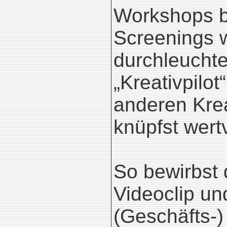
Workshops be
Screenings w
durchleuchte
„Kreativpilo
anderen Kre
knüpfst wert
So bewirbst 
Videoclip un
(Geschäfts-)