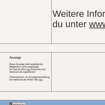
Weitere Info
du unter
www
Anzeige
Diese Anzeige wird registrierten
Mitgliedern nicht angezeigt.
Du kannst Dich
hier
kostenlos bei
tektorum.de registrieren!
Informationen zur Anzeigenschaltung
bei tektorum.de finden Sie
hier
.