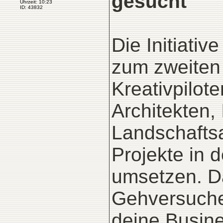
gesucht
Uhrzeit: 10:23
ID: 43832
Die Initiativ
zum zweiten 
Kreativpilot
Architekten,
Landschaftsa
Projekte in d
umsetzen. Da
Gehversuche
deine Busine