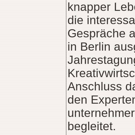
knapper Lebe
die interess
Gespräche a
in Berlin au
Jahrestagung 
Kreativwirts
Anschluss da
den Experten 
unternehmer
begleitet.