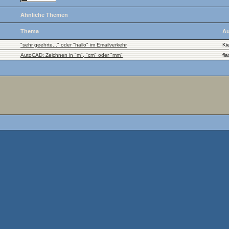
Ähnliche Themen
Thema
Au
"sehr geehrte..." oder "hallo" im Emailverkehr
Kie
AutoCAD: Zeichnen in "m", "cm" oder "mm"
fl