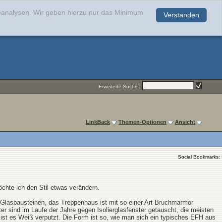
teanalysen. Wir geben hierzu nur das Minimum
Verstanden
.
Erweiterte Suche
|
LinkBack
Themen-Optionen
Ansicht
Social Bookmarks:
hte ich den Stil etwas verändern.
 Glasbausteinen, das Treppenhaus ist mit so einer Art Bruchmarmor
ter sind im Laufe der Jahre gegen Isolierglasfenster getauscht, die meisten
n ist es Weiß verputzt. Die Form ist so, wie man sich ein typisches EFH aus