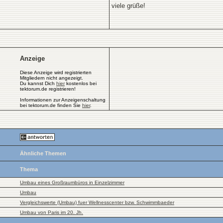
viele grüße!
Anzeige
Diese Anzeige wird registrierten
Mitgliedern nicht angezeigt.
Du kannst Dich
hier
kostenlos bei
tektorum.de registrieren!
Informationen zur Anzeigenschaltung
bei tektorum.de finden Sie
hier
.
Ähnliche Themen
Thema
Umbau eines Großraumbüros in Einzelzimmer
Umbau
Vergleichswerte (Umbau) fuer Wellnesscenter bzw. Schwimmbaeder
Umbau von Paris im 20. Jh.