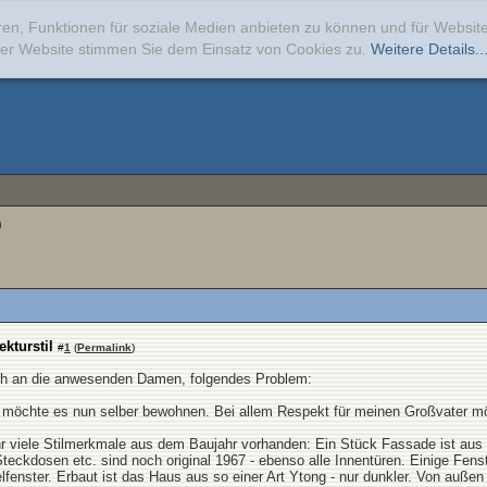
ren, Funktionen für soziale Medien anbieten zu können und für Websi
erer Website stimmen Sie dem Einsatz von Cookies zu.
Weitere Details..
)
kturstil
#
1
(
Permalink
)
auch an die anwesenden Damen, folgendes Problem:
 möchte es nun selber bewohnen. Bei allem Respekt für meinen Großvater möc
ehr viele Stilmerkmale aus dem Baujahr vorhanden: Ein Stück Fassade ist aus
 Steckdosen etc. sind noch original 1967 - ebenso alle Innentüren. Einige Fens
elfenster. Erbaut ist das Haus aus so einer Art Ytong - nur dunkler. Von auße