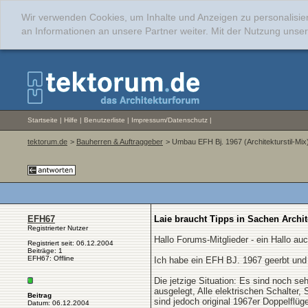
Wir verwenden Cookies, um Inhalte und Anzeigen zu personalisie
an Informationen an unsere Partner weiter. Mit der Nutzung uns
Startseite
|
Hilfe
|
Benutzerliste
|
Impressum/Datenschutz
|
tektorum.de
>
Bauherren & Auftraggeber
> Umbau EFH Bj. 1967 (Architekturstil-Mix
EFH67
Laie braucht Tipps in Sachen Archite
Registrierter Nutzer
Hallo Forums-Mitglieder - ein Hallo 
Registriert seit: 06.12.2004
Beiträge: 1
EFH67: Offline
Ich habe ein EFH BJ. 1967 geerbt und
Die jetzige Situation: Es sind noch s
ausgelegt, Alle elektrischen Schalter,
Beitrag
sind jedoch original 1967er Doppelflüg
Datum: 06.12.2004