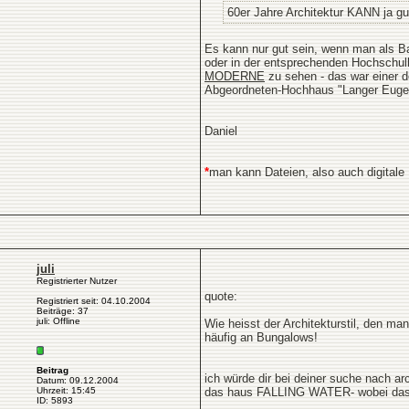
60er Jahre Architektur KANN ja gu
Es kann nur gut sein, wenn man als Ba
oder in der entsprechenden Hochschulbi
MODERNE
zu sehen - das war einer de
Abgeordneten-Hochhaus "Langer Eugen"
Daniel
*
man kann Dateien, also auch digitale 
juli
Registrierter Nutzer
quote:
Registriert seit: 04.10.2004
Beiträge: 37
juli: Offline
Wie heisst der Architekturstil, den m
häufig an Bungalows!
Beitrag
ich würde dir bei deiner suche nach arc
Datum: 09.12.2004
Uhrzeit: 15:45
das haus FALLING WATER- wobei das auc
ID: 5893