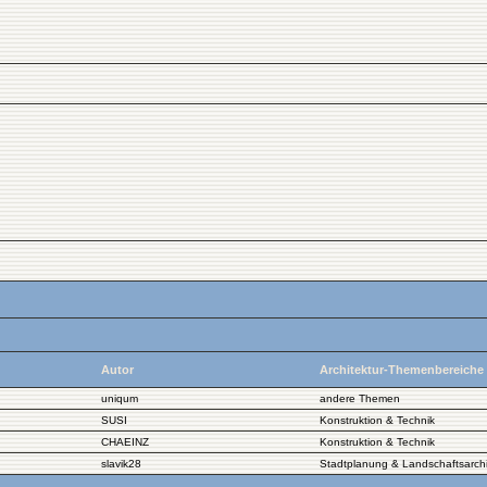
Autor
Architektur-Themenbereiche
uniqum
andere Themen
SUSI
Konstruktion & Technik
CHAEINZ
Konstruktion & Technik
slavik28
Stadtplanung & Landschaftsarchi