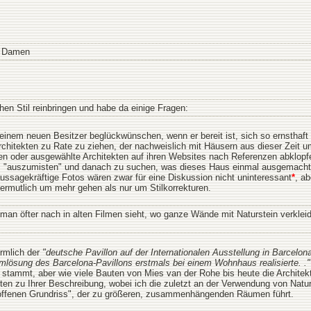
n Damen
hen Stil reinbringen und habe da einige Fragen:
einem neuen Besitzer beglückwünschen, wenn er bereit ist, sich so ernsthaft
Architekten zu Rate zu ziehen, der nachweislich mit Häusern aus dieser Zei
 oder ausgewählte Architekten auf ihren Websites nach Referenzen abklopf
s "auszumisten" und danach zu suchen, was dieses Haus einmal ausgemacht h
aussagekräftige Fotos wären zwar für eine Diskussion nicht uninteressant
*
, a
vermutlich um mehr gehen als nur um Stilkorrekturen.
en man öfter nach in alten Filmen sieht, wo ganze Wände mit Naturstein verkl
örmlich der
"deutsche Pavillon auf der Internationalen Ausstellung in Barcelo
Raumlösung des Barcelona-Pavillons erstmals bei einem Wohnhaus realisierte. ."
stammt, aber wie viele Bauten von Mies van der Rohe bis heute die Architekt
ten zu Ihrer Beschreibung, wobei ich die zuletzt an der Verwendung von Nat
ffenen Grundriss", der zu größeren, zusammenhängenden Räumen führt.