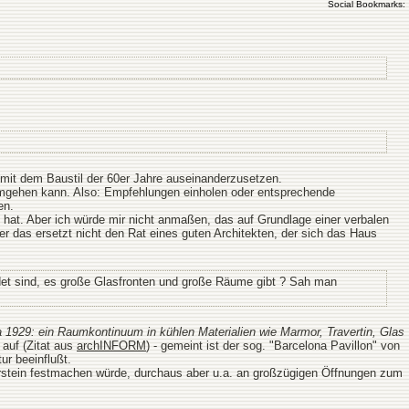
Social Bookmarks:
 mit dem Baustil der 60er Jahre auseinanderzusetzen.
t umgehen kann. Also: Empfehlungen einholen oder entsprechende
en.
at. Aber ich würde mir nicht anmaßen, das auf Grundlage einer verbalen
ber das ersetzt nicht den Rat eines guten Architekten, der sich das Haus
eidet sind, es große Glasfronten und große Räume gibt ? Sah man
na 1929: ein Raumkontinuum in kühlen Materialien wie Marmor, Travertin, Glas
auf (Zitat aus
archINFORM
) - gemeint ist der sog. "Barcelona Pavillon" von
ur beeinflußt.
urstein festmachen würde, durchaus aber u.a. an großzügigen Öffnungen zum