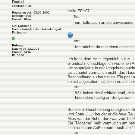
Daniel
candARCH.de
Hallo EFH67,
Registriert seit: 05.06.2002
Beiträge: 196
Zitat:
Daniel: Offline
ein Hallo auch an die anwesende
Ort: Karlsruhe
Hochschule/AG: Architekturfotograf,
Fachautor
Zitat:
Beitrag
Ich möchte da nun einen einheitlic
Datum: 06.12.2004
Uhrzeit: 14:07
ID: 5830
Ich kann dem Haus eigentlich nur zu s
Grundsätzlich schlage ich vor, einen 
Umbauprojekte in der Umgebung suchen
Es schadet vermutlich nicht, das Hau
Beschreibung zu beurteilen. Ein paar 
selbst angesehen hat, denn es sollte 
Zitat:
Wie heisst der Architekturstil, d
besonders häufig an Bungalows!
Bei dieser Beschreibung drängt sich f
und Stahl. (...), bei der er die freie 
Mies van der Rohe, der zwar von 1929 
Die "Moderne" paßt vermutlich am bes
Licht und zum Außenraum, auch am "o
Zitat: