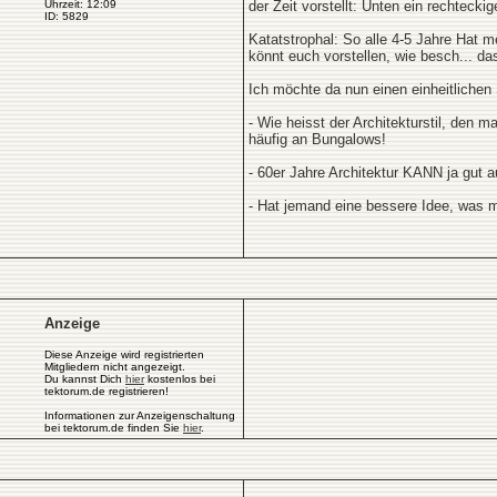
Uhrzeit: 12:09
der Zeit vorstellt: Unten ein rechtecki
ID: 5829
Katatstrophal: So alle 4-5 Jahre Hat 
könnt euch vorstellen, wie besch... d
Ich möchte da nun einen einheitlichen 
- Wie heisst der Architekturstil, den
häufig an Bungalows!
- 60er Jahre Architektur KANN ja gut 
- Hat jemand eine bessere Idee, was
Anzeige
Diese Anzeige wird registrierten
Mitgliedern nicht angezeigt.
Du kannst Dich
hier
kostenlos bei
tektorum.de registrieren!
Informationen zur Anzeigenschaltung
bei tektorum.de finden Sie
hier
.