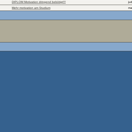
DIPLOM Motivation dringend bebötigt!!!
jud
Mehr motivation am Studium
ma