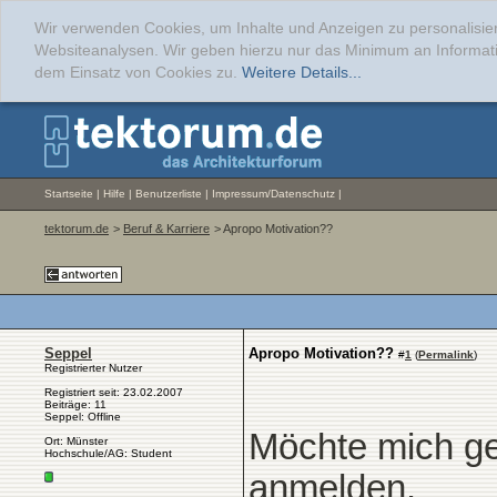
Wir verwenden Cookies, um Inhalte und Anzeigen zu personalisier
Websiteanalysen. Wir geben hierzu nur das Minimum an Informati
dem Einsatz von Cookies zu.
Weitere Details...
Startseite
|
Hilfe
|
Benutzerliste
|
Impressum/Datenschutz
|
tektorum.de
>
Beruf & Karriere
> Apropo Motivation??
Seppel
Apropo Motivation??
#
1
(
Permalink
)
Registrierter Nutzer
Registriert seit: 23.02.2007
Beiträge: 11
Seppel: Offline
Möchte mich ge
Ort: Münster
Hochschule/AG: Student
anmelden.