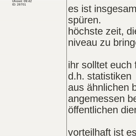
Uhrzeit: 09:42
ID: 26701
es ist insgesam
spüren.
höchste zeit, d
niveau zu bring
ihr solltet euc
d.h. statistiken
aus ähnlichen 
angemessen bez
öffentlichen di
vorteilhaft ist 