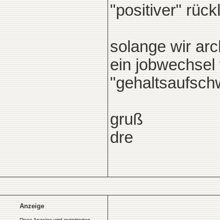
"positiver" rüc
solange wir arc
ein jobwechsel w
"gehaltsaufsch
gruß
dre
Anzeige
Diese Anzeige wird registrierten