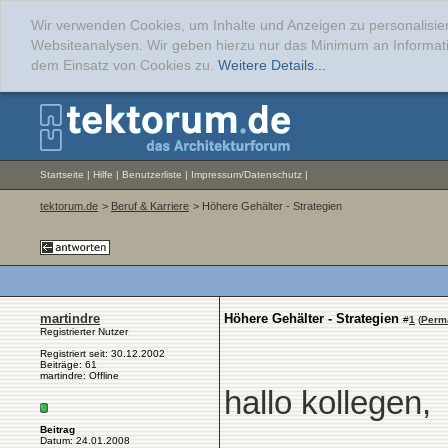
Wir verwenden Cookies, um Inhalte und Anzeigen zu personalisier
Websiteanalysen. Wir geben hierzu nur das Minimum an Informati
dem Einsatz von Cookies zu.
Weitere Details...
Startseite
|
Hilfe
|
Benutzerliste
|
Impressum/Datenschutz
|
tektorum.de
>
Beruf & Karriere
> Höhere Gehälter - Strategien
martindre
Höhere Gehälter - Strategien
#
1
(
Perm
Registrierter Nutzer
Registriert seit: 30.12.2002
Beiträge: 61
martindre: Offline
hallo kollegen,
Beitrag
Datum: 24.01.2008