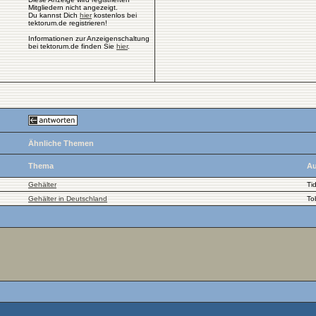
Mitgliedern nicht angezeigt.
Du kannst Dich
hier
kostenlos bei
tektorum.de registrieren!
Informationen zur Anzeigenschaltung
bei tektorum.de finden Sie
hier
.
Ähnliche Themen
Thema
Au
Gehälter
Ti
Gehälter in Deutschland
To