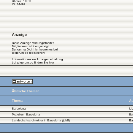
Uhrzeit: 10:33
ID: 34492
Anzeige
Diese Anzeige wird registrierten
Mitgliedern nicht angezeigt.
Du kannst Dich
hier
kostenlos bei
tektorum.de registrieren!
Informationen zur Anzeigenschaltung
bei tektorum.de finden Sie
hier
.
Ähnliche Themen
Thema
Au
Barcelona
lul
Praktikum Barcelona
fl
Landschaftsarchitektur in Barcelona (job!!)
Ba