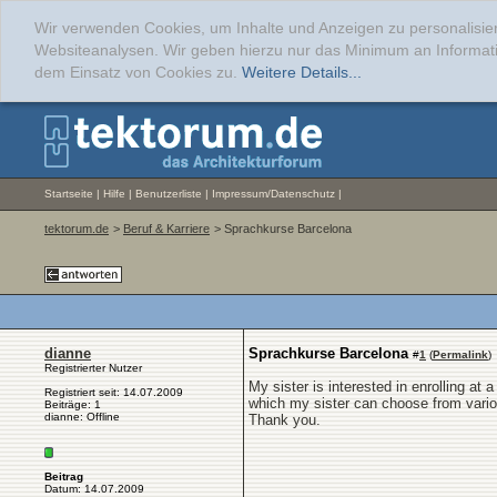
Wir verwenden Cookies, um Inhalte und Anzeigen zu personalisier
Websiteanalysen. Wir geben hierzu nur das Minimum an Informati
dem Einsatz von Cookies zu.
Weitere Details...
Startseite
|
Hilfe
|
Benutzerliste
|
Impressum/Datenschutz
|
tektorum.de
>
Beruf & Karriere
> Sprachkurse Barcelona
dianne
Sprachkurse Barcelona
#
1
(
Permalink
)
Registrierter Nutzer
My sister is interested in enrolling at 
Registriert seit: 14.07.2009
which my sister can choose from vari
Beiträge: 1
dianne: Offline
Thank you.
Beitrag
Datum: 14.07.2009