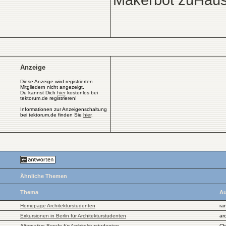
Makerbot zuHause
Anzeige
Diese Anzeige wird registrierten
Mitgliedern nicht angezeigt.
Du kannst Dich
hier
kostenlos bei
tektorum.de registrieren!
Informationen zur Anzeigenschaltung
bei tektorum.de finden Sie
hier
.
Ähnliche Themen
Thema
Au
Homepage Architekturstudenten
ra
Exkursionen in Berlin für Architekturstudenten
ar
Alternative Berufe für Architekturstudenten
Ch