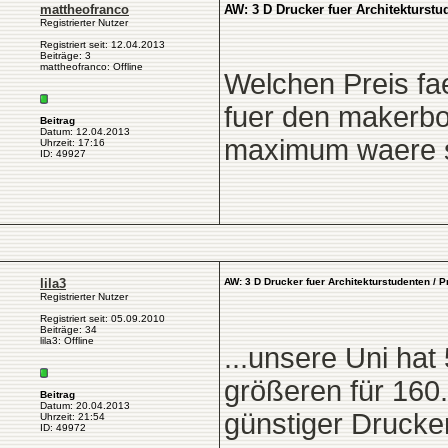
mattheofranco
AW: 3 D Drucker fuer Architekturstu
Registrierter Nutzer
Registriert seit: 12.04.2013
Beiträge: 3
mattheofranco: Offline
Welchen Preis fa
fuer den makerbot
Beitrag
Datum: 12.04.2013
maximum waere so
Uhrzeit: 17:16
ID: 49927
lila3
AW: 3 D Drucker fuer Architekturstudenten / 
Registrierter Nutzer
Registriert seit: 05.09.2010
Beiträge: 34
lila3: Offline
...unsere Uni hat
größeren für 160.
Beitrag
Datum: 20.04.2013
günstiger Drucke
Uhrzeit: 21:54
ID: 49972