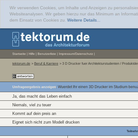
Wir verwenden Cookies, um Inhalte und Anzeigen zu personalisier
Websiteanalysen. Wir geben hierzu nur das Minimum an Informati
dem Einsatz von Cookies zu.
Weitere Details...
Startseite
|
Hilfe
|
Benutzerliste
|
Impressum/Datenschutz
|
tektorum.de
>
Beruf & Karriere
> 3 D Drucker fuer Architekturstudenten / Produktde
: Wuerdet Ihr einen 3D Drucker im Studium benu
Umfrageergebnis anzeigen
Ja, das macht das Leben einfach
Niemals, viel zu teuer
Kommt auf dein preis an
Eignet sich nicht zum Modell drucken
Teilneh