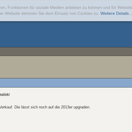
ren, Funktionen für soziale Medien anbieten zu können und für Websi
erer Website stimmen Sie dem Einsatz von Cookies zu.
Weitere Details..
malink
)
Verkauf. Die lässt sich noch auf die 2013er upgraden.