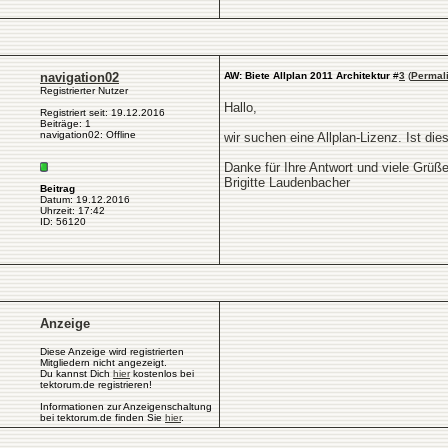
navigation02
AW: Biete Allplan 2011 Architektur
#
3
(
Permal
Registrierter Nutzer
Hallo,
Registriert seit: 19.12.2016
Beiträge: 1
navigation02: Offline
wir suchen eine Allplan-Lizenz. Ist di
Danke für Ihre Antwort und viele Grüße
Brigitte Laudenbacher
Beitrag
Datum: 19.12.2016
Uhrzeit: 17:42
ID: 56120
Anzeige
Diese Anzeige wird registrierten
Mitgliedern nicht angezeigt.
Du kannst Dich
hier
kostenlos bei
tektorum.de registrieren!
Informationen zur Anzeigenschaltung
bei tektorum.de finden Sie
hier
.