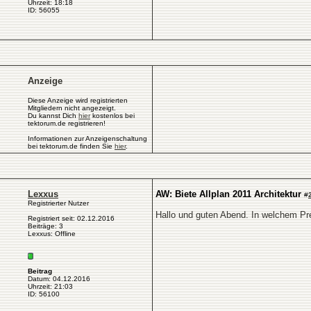
Uhrzeit: 18:18
ID: 56055
Anzeige
Diese Anzeige wird registrierten
Mitgliedern nicht angezeigt.
Du kannst Dich
hier
kostenlos bei
tektorum.de registrieren!
Informationen zur Anzeigenschaltung
bei tektorum.de finden Sie
hier
.
Lexxus
AW: Biete Allplan 2011 Architektur
#
Registrierter Nutzer
Hallo und guten Abend. In welchem Pr
Registriert seit: 02.12.2016
Beiträge: 3
Lexxus: Offline
Beitrag
Datum: 04.12.2016
Uhrzeit: 21:03
ID: 56100