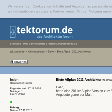
Wir verwenden Cookies, um Inhalte und Anzeigen zu personalisie
an Informationen an unsere Partner weiter. Mit der Nutzung uns
Startseite
|
Hilfe
|
Benutzerliste
|
Impressum/Datenschutz
|
tektorum.de
>
Kleinanzeigen
>
Biete
> Biete Allplan 2011 Architektur
bsieh
Biete Allplan 2011 Architektur
#
1
(
Per
Registrierter Nutzer
Hallo,
Registriert seit: 17.11.2016
hätte eine 2011er Allplan Version zum 
Beiträge: 1
bsieh: Offline
Angebote gerne per Mail.
Beitrag
Datum: 17.11.2016