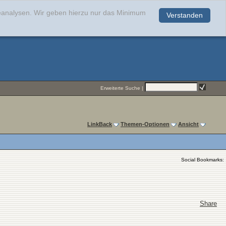
teanalysen. Wir geben hierzu nur das Minimum
Verstanden
.
Erweiterte Suche
|
LinkBack
Themen-Optionen
Ansicht
Social Bookmarks:
Share