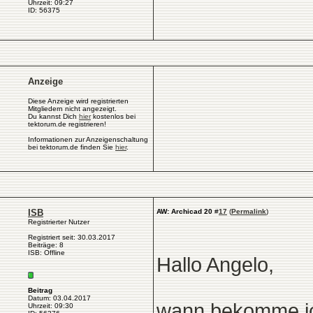
Uhrzeit: 09:27
ID: 56375
Anzeige
Diese Anzeige wird registrierten
Mitgliedern nicht angezeigt.
Du kannst Dich
hier
kostenlos bei
tektorum.de registrieren!
Informationen zur Anzeigenschaltung
bei tektorum.de finden Sie
hier
.
ISB
AW: Archicad 20
#
17
(
Permalink
)
Registrierter Nutzer
Registriert seit: 30.03.2017
Beiträge: 8
ISB: Offline
Hallo Angelo,
Beitrag
Datum: 03.04.2017
wann bekomme ich
Uhrzeit: 09:30