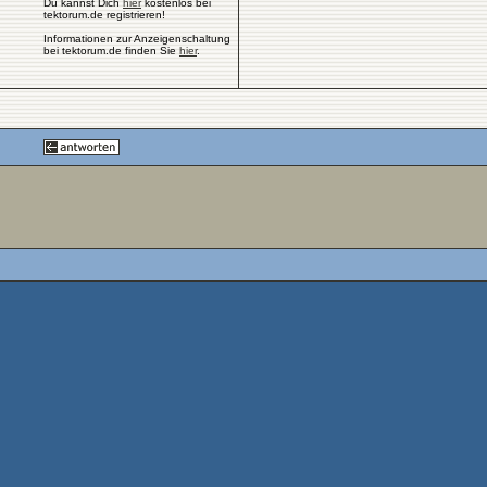
Du kannst Dich
hier
kostenlos bei
tektorum.de registrieren!
Informationen zur Anzeigenschaltung
bei tektorum.de finden Sie
hier
.