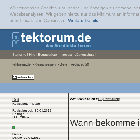
Wir verwenden Cookies, um Inhalte und Anzeigen zu personalisier
Websiteanalysen. Wir geben hierzu nur das Minimum an Informati
dem Einsatz von Cookies zu.
Weitere Details...
Startseite
|
Hilfe
|
Benutzerliste
|
Impressum/Datenschutz
|
tektorum.de
>
Kleinanzeigen
>
Biete
> Archicad 20
ISB
AW: Archicad 20
#
16
(
Permalink
)
Registrierter Nutzer
Registriert seit: 30.03.2017
Beiträge: 8
ISB: Offline
Wann bekomme ic
Beitrag
Datum: 03.04.2017