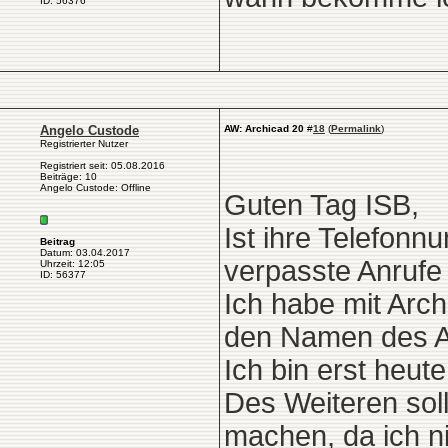
ID: 56376
Angelo Custode
AW: Archicad 20
#
18
(
Permalink
)
Registrierter Nutzer
Registriert seit: 05.08.2016
Beiträge: 10
Angelo Custode: Offline
Guten Tag ISB,
Ist ihre Telefonn
Beitrag
Datum: 03.04.2017
verpasste Anrufe
Uhrzeit: 12:05
ID: 56377
Ich habe mit Arc
den Namen des A
Ich bin erst heu
Des Weiteren sol
machen, da ich ni