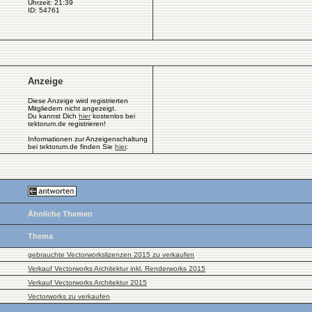
Uhrzeit: 21:39
ID: 54761
Anzeige
Diese Anzeige wird registrierten
Mitgliedern nicht angezeigt.
Du kannst Dich
hier
kostenlos bei
tektorum.de registrieren!
Informationen zur Anzeigenschaltung
bei tektorum.de finden Sie
hier
.
Ähnliche Themen
Thema
gebrauchte Vectorworkslizenzen 2015 zu verkaufen
Verkauf Vectorworks Architektur inkl. Renderworks 2015
Verkauf Vectorworks Architektur 2015
Vectorworks zu verkaufen