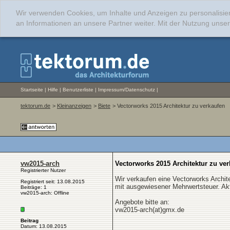
Wir verwenden Cookies, um Inhalte und Anzeigen zu personalisie
an Informationen an unsere Partner weiter. Mit der Nutzung uns
Startseite
|
Hilfe
|
Benutzerliste
|
Impressum/Datenschutz
|
tektorum.de
>
Kleinanzeigen
>
Biete
> Vectorworks 2015 Architektur zu verkaufen
vw2015-arch
Vectorworks 2015 Architektur zu ve
Registrierter Nutzer
Wir verkaufen eine Vectorworks Archit
Registriert seit: 13.08.2015
mit ausgewiesener Mehrwertsteuer. Akt
Beiträge: 1
vw2015-arch: Offline
Angebote bitte an:
vw2015-arch(at)gmx.de
Beitrag
Datum: 13.08.2015