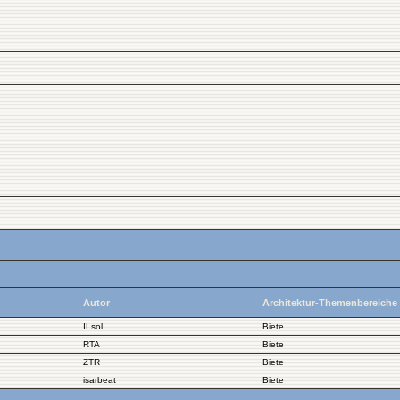
Autor
Architektur-Themenbereiche
ILsol
Biete
RTA
Biete
ZTR
Biete
isarbeat
Biete