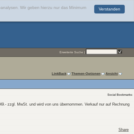
teanalysen. Wir geben hierzu nur das Minimum
Verstanden
.
Erweiterte Suche
|
LinkBack
Themen-Optionen
Ansicht
Social Bookmarks:
€ 149.- zzgl. MwSt. und wird von uns übernommen. Verkauf nur auf Rechnung
Share