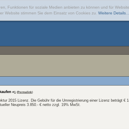
ren, Funktionen für soziale Medien anbieten zu können und für Websi
erer Website stimmen Sie dem Einsatz von Cookies zu.
Weitere Details..
rkaufen
#
1
(
Permalink
)
ektur 2015 Lizenz. Die Gebühr für die Umregistrierung einer Lizenz beträgt 
ueller Neupreis 3.850.- € netto zzgl. 19% MwSt.