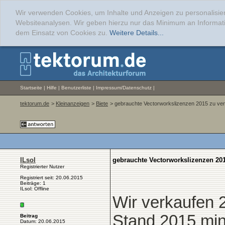
Wir verwenden Cookies, um Inhalte und Anzeigen zu personalisier
Websiteanalysen. Wir geben hierzu nur das Minimum an Informati
dem Einsatz von Cookies zu.
Weitere Details...
Startseite
|
Hilfe
|
Benutzerliste
|
Impressum/Datenschutz
|
tektorum.de
>
Kleinanzeigen
>
Biete
> gebrauchte Vectorworkslizenzen 2015 zu ve
ILsol
gebrauchte Vectorworkslizenzen 201
Registrierter Nutzer
Registriert seit: 20.06.2015
Beiträge: 1
ILsol: Offline
Wir verkaufen 
Stand 2015 mi
Beitrag
Datum: 20.06.2015