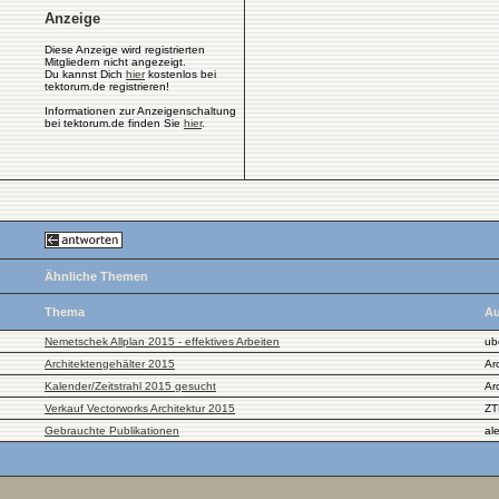
Anzeige
Diese Anzeige wird registrierten
Mitgliedern nicht angezeigt.
Du kannst Dich
hier
kostenlos bei
tektorum.de registrieren!
Informationen zur Anzeigenschaltung
bei tektorum.de finden Sie
hier
.
Ähnliche Themen
Thema
Au
Nemetschek Allplan 2015 - effektives Arbeiten
ub
Architektengehälter 2015
Ar
Kalender/Zeitstrahl 2015 gesucht
Ar
Verkauf Vectorworks Architektur 2015
ZT
Gebrauchte Publikationen
al